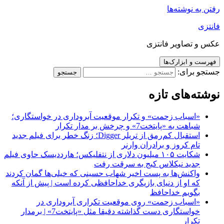
رفتن به نوشته‌ها
فانتزی
عکس و تصاویر فانتزی
فهرست و ابزارک‌ها
جستجو برای:
نوشته‌های تازه
«اسباب زحمت» و تکرار موقعیت آبروداری در خواستگاری؛
شباهت به «پایتخت7» و چرخش بر مدار تکرار
استقبال کم‌رمق از تریلر Digger؛ زنگ خطر برای فیلم جدید
تام کروز و برادران وارنر
شکایت ۱۰۵ میلیون دلاری از نتفلیکس؛ هارددیسک حاوی فیلم
جدید نیکلاس کیج به سرقت رفت
واکنش‌ها به پست اخیر شهاب حسینی که خیلی‌ها گمان کردند
که او از دنیای بازیگری خداحافظی کرده است | پیش از آنکه
بگویم خداحافظ
«اسباب زحمت» روی موقعیت تکراری آبروداری در
خواستگاری دست گذاشته دقیقا مثل «پایتخت7» | برمدار
تکرار