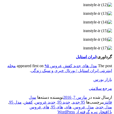
گرداوری:
ایران استایل
The post
مدل های جدید کفش عروس ۹۵
appeared first on
مجله
اینترنتی ایران استایل | پورتال خبری و سبک زندگی
.
بازار بورس
مرجع سلامتی
ارسال شده در
مارس 7, 2016
نویسنده
دسته‌ها
مدل
فانتزی
برچسب‌ها
95 جدید
,
جدید 95
,
جدید عروس
,
کفش
,
مدل 95
,
مدل جدید
,
مدل عروس
,
های
,
های 95
,
های عروس
با افتخار نیرو گرفته از WordPress