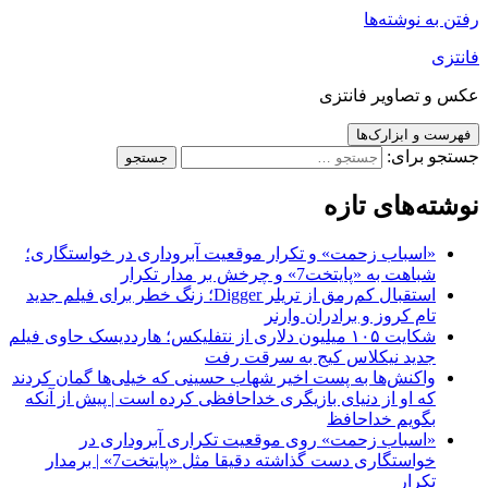
رفتن به نوشته‌ها
فانتزی
عکس و تصاویر فانتزی
فهرست و ابزارک‌ها
جستجو برای:
نوشته‌های تازه
«اسباب زحمت» و تکرار موقعیت آبروداری در خواستگاری؛
شباهت به «پایتخت7» و چرخش بر مدار تکرار
استقبال کم‌رمق از تریلر Digger؛ زنگ خطر برای فیلم جدید
تام کروز و برادران وارنر
شکایت ۱۰۵ میلیون دلاری از نتفلیکس؛ هارددیسک حاوی فیلم
جدید نیکلاس کیج به سرقت رفت
واکنش‌ها به پست اخیر شهاب حسینی که خیلی‌ها گمان کردند
که او از دنیای بازیگری خداحافظی کرده است | پیش از آنکه
بگویم خداحافظ
«اسباب زحمت» روی موقعیت تکراری آبروداری در
خواستگاری دست گذاشته دقیقا مثل «پایتخت7» | برمدار
تکرار