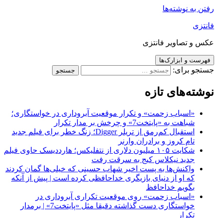
رفتن به نوشته‌ها
فانتزی
عکس و تصاویر فانتزی
فهرست و ابزارک‌ها
جستجو برای:
نوشته‌های تازه
«اسباب زحمت» و تکرار موقعیت آبروداری در خواستگاری؛
شباهت به «پایتخت7» و چرخش بر مدار تکرار
استقبال کم‌رمق از تریلر Digger؛ زنگ خطر برای فیلم جدید
تام کروز و برادران وارنر
شکایت ۱۰۵ میلیون دلاری از نتفلیکس؛ هارددیسک حاوی فیلم
جدید نیکلاس کیج به سرقت رفت
واکنش‌ها به پست اخیر شهاب حسینی که خیلی‌ها گمان کردند
که او از دنیای بازیگری خداحافظی کرده است | پیش از آنکه
بگویم خداحافظ
«اسباب زحمت» روی موقعیت تکراری آبروداری در
خواستگاری دست گذاشته دقیقا مثل «پایتخت7» | برمدار
تکرار