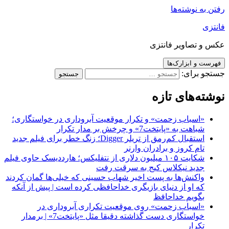
رفتن به نوشته‌ها
فانتزی
عکس و تصاویر فانتزی
فهرست و ابزارک‌ها
جستجو برای:
نوشته‌های تازه
«اسباب زحمت» و تکرار موقعیت آبروداری در خواستگاری؛
شباهت به «پایتخت7» و چرخش بر مدار تکرار
استقبال کم‌رمق از تریلر Digger؛ زنگ خطر برای فیلم جدید
تام کروز و برادران وارنر
شکایت ۱۰۵ میلیون دلاری از نتفلیکس؛ هارددیسک حاوی فیلم
جدید نیکلاس کیج به سرقت رفت
واکنش‌ها به پست اخیر شهاب حسینی که خیلی‌ها گمان کردند
که او از دنیای بازیگری خداحافظی کرده است | پیش از آنکه
بگویم خداحافظ
«اسباب زحمت» روی موقعیت تکراری آبروداری در
خواستگاری دست گذاشته دقیقا مثل «پایتخت7» | برمدار
تکرار