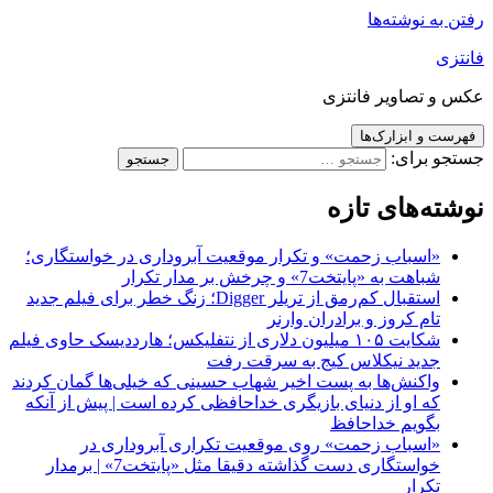
رفتن به نوشته‌ها
فانتزی
عکس و تصاویر فانتزی
فهرست و ابزارک‌ها
جستجو برای:
نوشته‌های تازه
«اسباب زحمت» و تکرار موقعیت آبروداری در خواستگاری؛
شباهت به «پایتخت7» و چرخش بر مدار تکرار
استقبال کم‌رمق از تریلر Digger؛ زنگ خطر برای فیلم جدید
تام کروز و برادران وارنر
شکایت ۱۰۵ میلیون دلاری از نتفلیکس؛ هارددیسک حاوی فیلم
جدید نیکلاس کیج به سرقت رفت
واکنش‌ها به پست اخیر شهاب حسینی که خیلی‌ها گمان کردند
که او از دنیای بازیگری خداحافظی کرده است | پیش از آنکه
بگویم خداحافظ
«اسباب زحمت» روی موقعیت تکراری آبروداری در
خواستگاری دست گذاشته دقیقا مثل «پایتخت7» | برمدار
تکرار