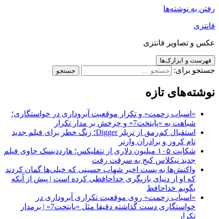
رفتن به نوشته‌ها
فانتزی
عکس و تصاویر فانتزی
فهرست و ابزارک‌ها
جستجو برای:
نوشته‌های تازه
«اسباب زحمت» و تکرار موقعیت آبروداری در خواستگاری؛
شباهت به «پایتخت7» و چرخش بر مدار تکرار
استقبال کم‌رمق از تریلر Digger؛ زنگ خطر برای فیلم جدید
تام کروز و برادران وارنر
شکایت ۱۰۵ میلیون دلاری از نتفلیکس؛ هارددیسک حاوی فیلم
جدید نیکلاس کیج به سرقت رفت
واکنش‌ها به پست اخیر شهاب حسینی که خیلی‌ها گمان کردند
که او از دنیای بازیگری خداحافظی کرده است | پیش از آنکه
بگویم خداحافظ
«اسباب زحمت» روی موقعیت تکراری آبروداری در
خواستگاری دست گذاشته دقیقا مثل «پایتخت7» | برمدار
تکرار