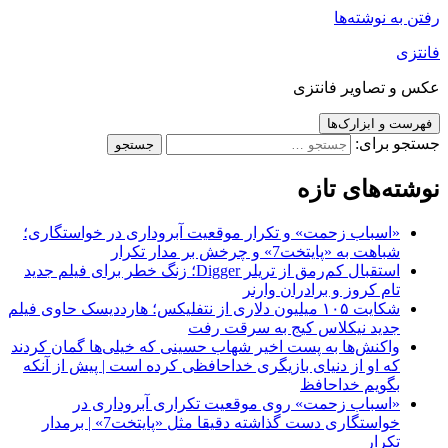
رفتن به نوشته‌ها
فانتزی
عکس و تصاویر فانتزی
فهرست و ابزارک‌ها
جستجو برای:
نوشته‌های تازه
«اسباب زحمت» و تکرار موقعیت آبروداری در خواستگاری؛
شباهت به «پایتخت7» و چرخش بر مدار تکرار
استقبال کم‌رمق از تریلر Digger؛ زنگ خطر برای فیلم جدید
تام کروز و برادران وارنر
شکایت ۱۰۵ میلیون دلاری از نتفلیکس؛ هارددیسک حاوی فیلم
جدید نیکلاس کیج به سرقت رفت
واکنش‌ها به پست اخیر شهاب حسینی که خیلی‌ها گمان کردند
که او از دنیای بازیگری خداحافظی کرده است | پیش از آنکه
بگویم خداحافظ
«اسباب زحمت» روی موقعیت تکراری آبروداری در
خواستگاری دست گذاشته دقیقا مثل «پایتخت7» | برمدار
تکرار