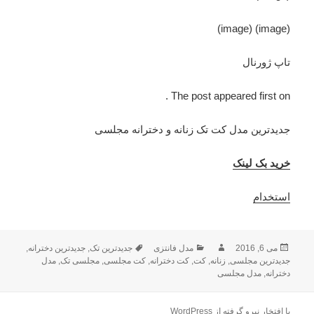
(image) (image)
تاپ ژورنال
The post appeared first on .
جدیدترین مدل کت تک زنانه و دخترانه مجلسی
خرید بک لینک
استخدام
می 6, 2016
ارسال
نویسنده
دسته‌ها
مدل فانتزی
برچسب‌ها
جدیدترین تک
,
جدیدترین دخترانه
,
شده
جدیدترین مجلسی
,
زنانه
,
کت
,
کت دخترانه
,
کت مجلسی
,
مجلسی تک
,
مدل
در
دخترانه
,
مدل مجلسی
با افتخار نیرو گرفته از WordPress