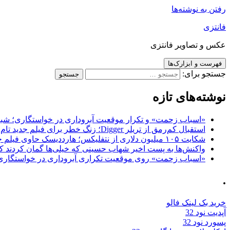
رفتن به نوشته‌ها
فانتزی
عکس و تصاویر فانتزی
فهرست و ابزارک‌ها
جستجو برای:
نوشته‌های تازه
«اسباب زحمت» و تکرار موقعیت آبروداری در خواستگاری؛ شباهت به «پایتخت7» و 
استقبال کم‌رمق از تریلر Digger؛ زنگ خطر برای فیلم جدید تام کروز و برادران وارنر
شکایت ۱۰۵ میلیون دلاری از نتفلیکس؛ هارددیسک حاوی فیلم جدید نیکلاس کیج به سرقت رفت
واکنش‌ها به پست اخیر شهاب حسینی که خیلی‌ها گمان کردند که
«اسباب زحمت» روی موقعیت تکراری آبروداری در خواستگاری دست گذاشته 
.
خرید بک لینک فالو
آپدیت نود 32
پسورد نود 32