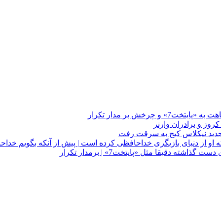
چرخش بر مدار تکرار
 او از دنیای بازیگری خداحافظی کرده است | پیش از آنکه بگویم خداح
دقیقا مثل «پایتخت7» | برمدار تکرار