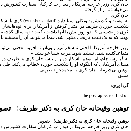
جان کری وزیر خارجه آمریکا در دیدار ب کارکنان سفارت کشورش در 
می‌خواستند از او گرفتند.
جان کری
به نوشته وبگاه نشر
شکست خوردن ظریف در امتیاز گرفتن از آمریکا را برای نوه‌هایشان ت
کری در نشستی که دو روز پیش با آنها داشت، گفت: «ما سال گذشته و 
بودید که به یک نتیجه تاریخی منتهی شد، شما می‌توانید آن را همیشه با
وزیر خارجه آمریکا با لحنی تمسخرآمیز و بی‌ادبانه افزود: «حتی می‌توا
متقاعدکننده شما، تسلیم شود. هرچه شما خواستید.»
به گزارش جام، این توهین آشکار دو روز پیش جان کری به ظریف در حا
همتای آمریکایی که اینگونه او را شکست خورده خطاب می‌کند، طی می‌
توهین بی‌شرمانه جان کری به محمدجواد ظریف
مشق
گرداوری:
The post appeared first on .
توهین وقیحانه جان کری به دکتر ظریف! +تصو
توهین وقیحانه جان کری به دکتر ظریف! +تصویر
جان کری وزیر خارجه آمریکا در دیدار ب کارکنان سفارت کشورش در 