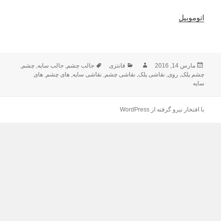
اتوموبیل
ارسال
مارس 14, 2016
نویسنده
فانتزی
دسته‌ها
برچسب‌ها
جالب چشم
,
جالب سایه
,
چشم
,
شده
چشم پلک
,
روی
,
نقاشی پلک
,
نقاشی چشم
,
نقاشی سایه
,
های چشم
,
های
سایه
در
با افتخار نیرو گرفته از WordPress