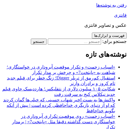
رفتن به نوشته‌ها
فانتزی
عکس و تصاویر فانتزی
فهرست و ابزارک‌ها
جستجو برای:
نوشته‌های تازه
«اسباب زحمت» و تکرار موقعیت آبروداری در خواستگاری؛
شباهت به «پایتخت7» و چرخش بر مدار تکرار
استقبال کم‌رمق از تریلر Digger؛ زنگ خطر برای فیلم جدید
تام کروز و برادران وارنر
شکایت ۱۰۵ میلیون دلاری از نتفلیکس؛ هارددیسک حاوی فیلم
جدید نیکلاس کیج به سرقت رفت
واکنش‌ها به پست اخیر شهاب حسینی که خیلی‌ها گمان کردند
که او از دنیای بازیگری خداحافظی کرده است | پیش از آنکه
بگویم خداحافظ
«اسباب زحمت» روی موقعیت تکراری آبروداری در
خواستگاری دست گذاشته دقیقا مثل «پایتخت7» | برمدار
تکرار