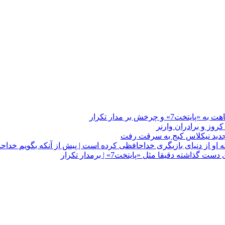
چرخش بر مدار تکرار
 او از دنیای بازیگری خداحافظی کرده است | پیش از آنکه بگویم خداح
دقیقا مثل «پایتخت7» | برمدار تکرار