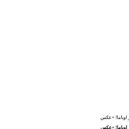
ر اوباما! +عکس
ر اوباما! +عکس