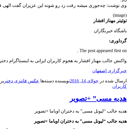
وی نوشت: چه‌جوری میشه رفت زد رو شونه این عزیزان گفت الهی فداتون
(image)
توئیتر مهناز افشار
باشگاه خبرنگاران
گرداوری:
The post appeared first on .
واکنش جالب مهناز افشار به هجوم کاربران ایرانی به اینستاگرام دخت
خبرگزاری اصفهان
ارسال شده در
جولای 14, 2016
نویسنده
دسته‌ها
عکس فانتزی دختر
بر
کاربران
هدیه مسی” +تصویر
هدیه جالب “لیونل مسی” به دختران اوباما +تصویر
هدیه جالب “لیونل مسی” به دختران اوباما +تصویر