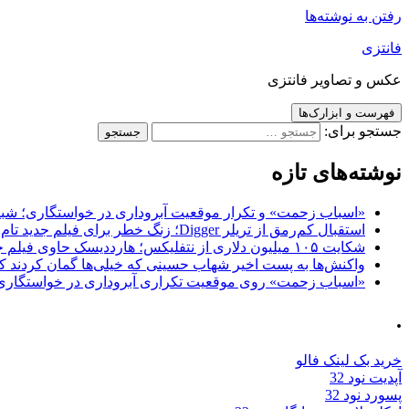
رفتن به نوشته‌ها
فانتزی
عکس و تصاویر فانتزی
فهرست و ابزارک‌ها
جستجو برای:
نوشته‌های تازه
«اسباب زحمت» و تکرار موقعیت آبروداری در خواستگاری؛ شباهت به «پایتخت7» و 
استقبال کم‌رمق از تریلر Digger؛ زنگ خطر برای فیلم جدید تام کروز و برادران وارنر
شکایت ۱۰۵ میلیون دلاری از نتفلیکس؛ هارددیسک حاوی فیلم جدید نیکلاس کیج به سرقت رفت
واکنش‌ها به پست اخیر شهاب حسینی که خیلی‌ها گمان کردند که
«اسباب زحمت» روی موقعیت تکراری آبروداری در خواستگاری دست گذاشته 
.
خرید بک لینک فالو
آپدیت نود 32
پسورد نود 32