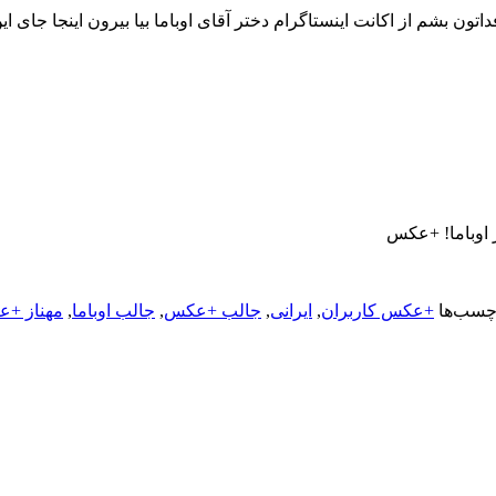
 بشم از اکانت اینستاگرام دختر آقای اوباما بیا بیرون اینجا جای اي
ر اوباما! +عکس
چسب‌ها
+عکس کاربران
,
ایرانی
,
جالب +عکس
,
جالب اوباما
,
مهناز +