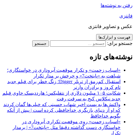
رفتن به نوشته‌ها
فانتزی
عکس و تصاویر فانتزی
فهرست و ابزارک‌ها
جستجو برای:
نوشته‌های تازه
«اسباب زحمت» و تکرار موقعیت آبروداری در خواستگاری؛
شباهت به «پایتخت7» و چرخش بر مدار تکرار
استقبال کم‌رمق از تریلر Digger؛ زنگ خطر برای فیلم جدید
تام کروز و برادران وارنر
شکایت ۱۰۵ میلیون دلاری از نتفلیکس؛ هارددیسک حاوی فیلم
جدید نیکلاس کیج به سرقت رفت
واکنش‌ها به پست اخیر شهاب حسینی که خیلی‌ها گمان کردند
که او از دنیای بازیگری خداحافظی کرده است | پیش از آنکه
بگویم خداحافظ
«اسباب زحمت» روی موقعیت تکراری آبروداری در
خواستگاری دست گذاشته دقیقا مثل «پایتخت7» | برمدار
تکرار