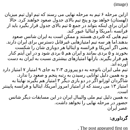
(image)
ازاین مرحله ۶ تیم به مرحله نهایی می رسند که تیم اول تیم میزبان
(لهستان) خواهد بود و پنج تیم بالای جدول صعود خواهند کرد. حالا
ایران برای اینکه بتواند در جمع ۵ تیم بالای جدول قرار بگیرد باید از
فرانسه ،آمریکا و ایتالیا عبور کند.
تیم هایی که ۵بردی هستند و ممکن است به ایران شانس صعود
بدهند.اما هر سه تیم امتیازهایی غیرقابل دسترس برای ایران دارند.
یعنی اگر آمریکا و فرانسه و ایتالیا هر دوبازی شان را شکست
بخورند و ۵ بردی بمانند و ایران هم ۵ بردی شود و در این آیتم کنار
هم قرار بگیرند. بازآنها امتیازهای بیشتری نسبت به ایران به دست
آورده اند.
تیم ملی ایران باتوجه به دو پیروزی ۳-۲ به جای ۹ امتیاز ۷ امتیاز دارد
و به همین دلیل توانایی رسیدن به رتبه پنجم و صعود را ندارد.
شاگردان لوزانو اگر در دو بازی دیگر ۳ امتیاز هم بگیرند نهایتا به
امتیاز ۱۳ می رسند که از امتیاز امروز آمریکا، ایتالیا و فرانسه پایینتر
است.
به همین دلیل تیم ملی والیبال ایران در این مسابقات دیگر شانس
حضور در مرحله نهایی را نخواهد داشت.
عصر ایران
گرداوری:
The post appeared first on .