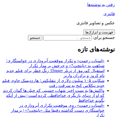
رفتن به نوشته‌ها
فانتزی
عکس و تصاویر فانتزی
فهرست و ابزارک‌ها
جستجو برای:
نوشته‌های تازه
«اسباب زحمت» و تکرار موقعیت آبروداری در خواستگاری؛
شباهت به «پایتخت7» و چرخش بر مدار تکرار
استقبال کم‌رمق از تریلر Digger؛ زنگ خطر برای فیلم جدید
تام کروز و برادران وارنر
شکایت ۱۰۵ میلیون دلاری از نتفلیکس؛ هارددیسک حاوی فیلم
جدید نیکلاس کیج به سرقت رفت
واکنش‌ها به پست اخیر شهاب حسینی که خیلی‌ها گمان کردند
که او از دنیای بازیگری خداحافظی کرده است | پیش از آنکه
بگویم خداحافظ
«اسباب زحمت» روی موقعیت تکراری آبروداری در
خواستگاری دست گذاشته دقیقا مثل «پایتخت7» | برمدار
تکرار