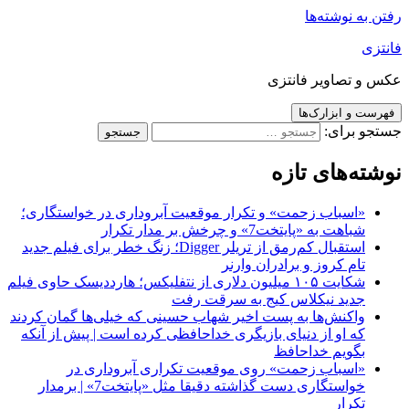
رفتن به نوشته‌ها
فانتزی
عکس و تصاویر فانتزی
فهرست و ابزارک‌ها
جستجو برای:
نوشته‌های تازه
«اسباب زحمت» و تکرار موقعیت آبروداری در خواستگاری؛
شباهت به «پایتخت7» و چرخش بر مدار تکرار
استقبال کم‌رمق از تریلر Digger؛ زنگ خطر برای فیلم جدید
تام کروز و برادران وارنر
شکایت ۱۰۵ میلیون دلاری از نتفلیکس؛ هارددیسک حاوی فیلم
جدید نیکلاس کیج به سرقت رفت
واکنش‌ها به پست اخیر شهاب حسینی که خیلی‌ها گمان کردند
که او از دنیای بازیگری خداحافظی کرده است | پیش از آنکه
بگویم خداحافظ
«اسباب زحمت» روی موقعیت تکراری آبروداری در
خواستگاری دست گذاشته دقیقا مثل «پایتخت7» | برمدار
تکرار