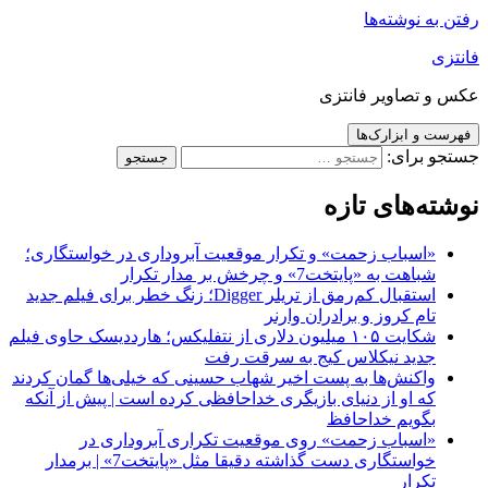
رفتن به نوشته‌ها
فانتزی
عکس و تصاویر فانتزی
فهرست و ابزارک‌ها
جستجو برای:
نوشته‌های تازه
«اسباب زحمت» و تکرار موقعیت آبروداری در خواستگاری؛
شباهت به «پایتخت7» و چرخش بر مدار تکرار
استقبال کم‌رمق از تریلر Digger؛ زنگ خطر برای فیلم جدید
تام کروز و برادران وارنر
شکایت ۱۰۵ میلیون دلاری از نتفلیکس؛ هارددیسک حاوی فیلم
جدید نیکلاس کیج به سرقت رفت
واکنش‌ها به پست اخیر شهاب حسینی که خیلی‌ها گمان کردند
که او از دنیای بازیگری خداحافظی کرده است | پیش از آنکه
بگویم خداحافظ
«اسباب زحمت» روی موقعیت تکراری آبروداری در
خواستگاری دست گذاشته دقیقا مثل «پایتخت7» | برمدار
تکرار