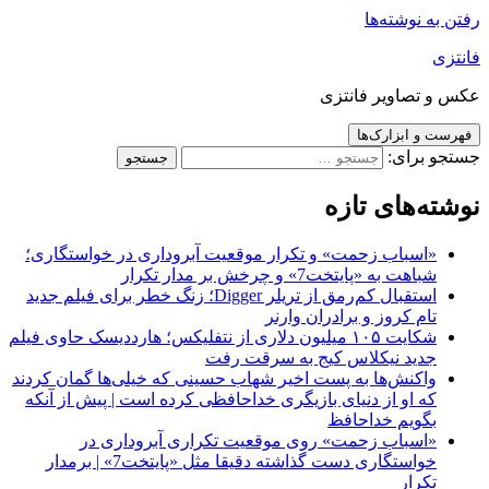
رفتن به نوشته‌ها
فانتزی
عکس و تصاویر فانتزی
فهرست و ابزارک‌ها
جستجو برای:
نوشته‌های تازه
«اسباب زحمت» و تکرار موقعیت آبروداری در خواستگاری؛
شباهت به «پایتخت7» و چرخش بر مدار تکرار
استقبال کم‌رمق از تریلر Digger؛ زنگ خطر برای فیلم جدید
تام کروز و برادران وارنر
شکایت ۱۰۵ میلیون دلاری از نتفلیکس؛ هارددیسک حاوی فیلم
جدید نیکلاس کیج به سرقت رفت
واکنش‌ها به پست اخیر شهاب حسینی که خیلی‌ها گمان کردند
که او از دنیای بازیگری خداحافظی کرده است | پیش از آنکه
بگویم خداحافظ
«اسباب زحمت» روی موقعیت تکراری آبروداری در
خواستگاری دست گذاشته دقیقا مثل «پایتخت7» | برمدار
تکرار