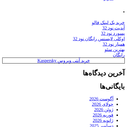
.
خرید بک لینک فالو
آپدیت نود 32
پسورد نود 32
اوکلی لایسنس رایگان نود 32
همیار نود 32
بهترین سئو
رایگان
خرید آنتی ویروس Kaspersky
آخرین دیدگاه‌ها
بایگانی‌ها
آگوست 2026
جولای 2026
ژوئن 2026
فوریه 2026
ژانویه 2026
دسامبر 2025