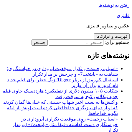
رفتن به نوشته‌ها
فانتزی
عکس و تصاویر فانتزی
فهرست و ابزارک‌ها
جستجو برای:
نوشته‌های تازه
«اسباب زحمت» و تکرار موقعیت آبروداری در خواستگاری؛
شباهت به «پایتخت7» و چرخش بر مدار تکرار
استقبال کم‌رمق از تریلر Digger؛ زنگ خطر برای فیلم جدید
تام کروز و برادران وارنر
شکایت ۱۰۵ میلیون دلاری از نتفلیکس؛ هارددیسک حاوی فیلم
جدید نیکلاس کیج به سرقت رفت
واکنش‌ها به پست اخیر شهاب حسینی که خیلی‌ها گمان کردند
که او از دنیای بازیگری خداحافظی کرده است | پیش از آنکه
بگویم خداحافظ
«اسباب زحمت» روی موقعیت تکراری آبروداری در
خواستگاری دست گذاشته دقیقا مثل «پایتخت7» | برمدار
تکرار