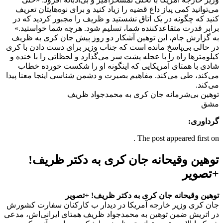
می‌توانید کمی پیاز داغ قضیه را زیاد کنید و برای نوه‌هایتان تعریف
کنید که چگونه در یک اتاق نشستید و ظریف را مجبور کردید که در
برابر قدرت متقاعدکننده شما، تسلیم شود. هرچه شما خواستید.»
به گزارش جام، این توهین آشکار دو روز پیش جان کری به ظریف
در حالی بی‌پاسخ مانده است که جناب وزیر برای دست دادن با کری
کیلومترها راه را با عجله پشت سر می‌گذارد و لحظاتی را با خنده و
شادی با همتای آمریکایی که اینگونه او را شکست خورده خطاب
می‌کند، طی می‌کند. مفاهیم بصیرت و دشمن شناسی اینجا معنا پیدا
می‌کند.
توهین بی‌شرمانه جان کری به محمدجواد ظریف
مشق
گرداوری:
The post appeared first on .
توهین وقیحانه جان کری به دکتر ظریف!
+تصویر
توهین وقیحانه جان کری به دکتر ظریف! +تصویر
جان کری وزیر خارجه آمریکا در دیدار ب کارکنان سفارت کشورش
در اتریش ضمن توهین به محمدجواد ظریف همتای ایرانی‌اش، مدعی