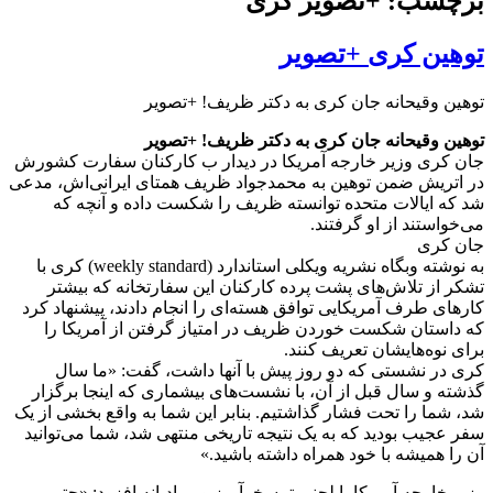
برچسب: +تصویر کری
توهین کری +تصویر
توهین وقیحانه جان کری به دکتر ظریف! +تصویر
توهین وقیحانه جان کری به دکتر ظریف! +تصویر
جان کری وزیر خارجه آمریکا در دیدار ب کارکنان سفارت کشورش
در اتریش ضمن توهین به محمدجواد ظریف همتای ایرانی‌اش، مدعی
شد که ایالات متحده توانسته ظریف را شکست داده و آنچه که
می‌خواستند از او گرفتند.
جان کری
به نوشته وبگاه نشریه ویکلی استاندارد (weekly standard) کری با
تشکر از تلاش‌های پشت پرده کارکنان این سفارتخانه که بیشتر
کارهای طرف آمریکایی توافق هسته‌ای را انجام دادند، پیشنهاد کرد
که داستان شکست خوردن ظریف در امتیاز گرفتن از آمریکا را
برای نوه‌هایشان تعریف کنند.
کری در نشستی که دو روز پیش با آنها داشت، گفت: «ما سال
گذشته و سال قبل از آن، با نشست‌های بیشماری که اینجا برگزار
شد، شما را تحت فشار گذاشتیم. بنابر این شما به واقع بخشی از یک
سفر عجیب بودید که به یک نتیجه تاریخی منتهی شد، شما می‌توانید
آن را همیشه با خود همراه داشته باشید.»
وزیر خارجه آمریکا با لحنی تمسخرآمیز و بی‌ادبانه افزود: «حتی