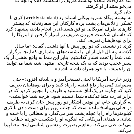
شد که ایالات متحده توانسته ظریف را شکست داده و آنچه که
می‌خواستند از او گرفتند.
جان کری
به نوشته وبگاه نشریه ویکلی استاندارد (weekly standard) کری با
تشکر از تلاش‌های پشت پرده کارکنان این سفارتخانه که بیشتر
کارهای طرف آمریکایی توافق هسته‌ای را انجام دادند، پیشنهاد کرد
که داستان شکست خوردن ظریف در امتیاز گرفتن از آمریکا را
برای نوه‌هایشان تعریف کنند.
کری در نشستی که دو روز پیش با آنها داشت، گفت: «ما سال
گذشته و سال قبل از آن، با نشست‌های بیشماری که اینجا برگزار
شد، شما را تحت فشار گذاشتیم. بنابر این شما به واقع بخشی از یک
سفر عجیب بودید که به یک نتیجه تاریخی منتهی شد، شما می‌توانید
آن را همیشه با خود همراه داشته باشید.»
وزیر خارجه آمریکا با لحنی تمسخرآمیز و بی‌ادبانه افزود: «حتی
می‌توانید کمی پیاز داغ قضیه را زیاد کنید و برای نوه‌هایتان تعریف
کنید که چگونه در یک اتاق نشستید و ظریف را مجبور کردید که در
برابر قدرت متقاعدکننده شما، تسلیم شود. هرچه شما خواستید.»
به گزارش جام، این توهین آشکار دو روز پیش جان کری به ظریف
در حالی بی‌پاسخ مانده است که جناب وزیر برای دست دادن با کری
کیلومترها راه را با عجله پشت سر می‌گذارد و لحظاتی را با خنده و
شادی با همتای آمریکایی که اینگونه او را شکست خورده خطاب
می‌کند، طی می‌کند. مفاهیم بصیرت و دشمن شناسی اینجا معنا پیدا
می‌کند.