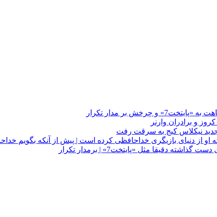
چرخش بر مدار تکرار
 او از دنیای بازیگری خداحافظی کرده است | پیش از آنکه بگویم خداح
دقیقا مثل «پایتخت7» | برمدار تکرار