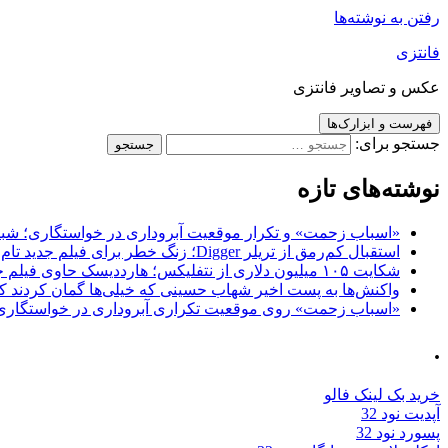
رفتن به نوشته‌ها
فانتزی
عکس و تصاویر فانتزی
فهرست و ابزارک‌ها
جستجو برای:
نوشته‌های تازه
«اسباب زحمت» و تکرار موقعیت آبروداری در خواستگاری؛ شباهت به «پایتخت7» و 
استقبال کم‌رمق از تریلر Digger؛ زنگ خطر برای فیلم جدید تام کروز و برادران وارنر
شکایت ۱۰۵ میلیون دلاری از نتفلیکس؛ هارددیسک حاوی فیلم جدید نیکلاس کیج به سرقت رفت
واکنش‌ها به پست اخیر شهاب حسینی که خیلی‌ها گمان کردند که
«اسباب زحمت» روی موقعیت تکراری آبروداری در خواستگاری دست گذاشته 
.
خرید بک لینک فالو
آپدیت نود 32
پسورد نود 32