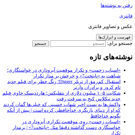
رفتن به نوشته‌ها
فانتزی
عکس و تصاویر فانتزی
فهرست و ابزارک‌ها
جستجو برای:
نوشته‌های تازه
«اسباب زحمت» و تکرار موقعیت آبروداری در خواستگاری؛
شباهت به «پایتخت7» و چرخش بر مدار تکرار
استقبال کم‌رمق از تریلر Digger؛ زنگ خطر برای فیلم جدید
تام کروز و برادران وارنر
شکایت ۱۰۵ میلیون دلاری از نتفلیکس؛ هارددیسک حاوی فیلم
جدید نیکلاس کیج به سرقت رفت
واکنش‌ها به پست اخیر شهاب حسینی که خیلی‌ها گمان کردند
که او از دنیای بازیگری خداحافظی کرده است | پیش از آنکه
بگویم خداحافظ
«اسباب زحمت» روی موقعیت تکراری آبروداری در
خواستگاری دست گذاشته دقیقا مثل «پایتخت7» | برمدار
تکرار