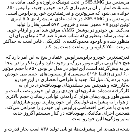
مرسدس بنز S65 AMG را تحت تیونینگ درآورده و کمی مانده به
مسابقات لماز از آن پرده‌برداری کردند. خودرو جدید، برابوس ۸۵۰
خوانده می‌شود که سریع‌ترین و قدرتمندترین خودرو برابوس است.
مرسدس بنز S65 AMG، در حالت عادی به پیشرانه‌ی ۵.۵ لیتری
توئین توربو V8 مجهز است و خروجی ۵۷۷ اسب بخار را تولید
می‌کند. این خودرو در پوشش AMG، موفق شد آمار و ارقام خوبی
به ثبت برساند. به‌طوری‌که شتاب صفرتا صد ۳.۸ ثانیه‌ای برای آن
منظور شده و باوجود محدودکننده‌ی الکتریکی، قادر است به حداکثر
سرعت ۲۵۰ کیلومتر بر ساعت دست پیدا کند.
قدرتمندترین خودرو برابوسبرابوس اعتقاد راسخ به این امر دارد که
هیچ جایگزینی برای موتور بزرگ‌تر وجود ندارد و این تفکر را در اینجا
نیز به پیش‌گرفته است. این تیونر در مدل برابوس ۸۵۰ با حجم موتور
۶.۰ لیتری (دقیقا ۵۱۹۲ سی‌سی)، از پیستون‌های اختصاصی خودش
بهره برده. یک میل‌لنگ جدید با طراحی انحصاری در این خودرو
به‌کاررفته و همچنین سر سیلندرهای بهبودیافته‌تری در آن به
کارگرفته شده‌اند. شاتون‌های جدیدی روی این خودرو نصب است و
همین‌طور ورودی‌های هوای کارآمدتر، توانایی رساندن حجم بالاتری
از هوا را به پیشرانه‌ی غول‌پیکر این خودرودارند. توربو شارژهای
جدیدی با طراحی اختصاصی برابوس این خودرو را همراهی می‌کند،
همچنین اجزای مکانیکی بهبودیافته در کنار سیستم اگزوز جدید،
سایر ویژگی‌ها این خودرو است.
نتیجه‌ی همه‌ی این پیشرفت‌ها، توانایی تولید ۸۳۸ اسب بخار قدرت و