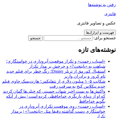
رفتن به نوشته‌ها
فانتزی
عکس و تصاویر فانتزی
فهرست و ابزارک‌ها
جستجو برای:
نوشته‌های تازه
«اسباب زحمت» و تکرار موقعیت آبروداری در خواستگاری؛
شباهت به «پایتخت7» و چرخش بر مدار تکرار
استقبال کم‌رمق از تریلر Digger؛ زنگ خطر برای فیلم جدید
تام کروز و برادران وارنر
شکایت ۱۰۵ میلیون دلاری از نتفلیکس؛ هارددیسک حاوی فیلم
جدید نیکلاس کیج به سرقت رفت
واکنش‌ها به پست اخیر شهاب حسینی که خیلی‌ها گمان کردند
که او از دنیای بازیگری خداحافظی کرده است | پیش از آنکه
بگویم خداحافظ
«اسباب زحمت» روی موقعیت تکراری آبروداری در
خواستگاری دست گذاشته دقیقا مثل «پایتخت7» | برمدار
تکرار