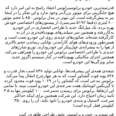
قدرتمندترین خودرو برابوسبرابوس اعتقاد راسخ به این امر دارد که
هیچ جایگزینی برای موتور بزرگ‌تر وجود ندارد و این تفکر را در اینجا
نیز به پیش‌گرفته است. این تیونر در مدل برابوس ۸۵۰ با حجم موتور
۶.۰ لیتری (دقیقا ۵۱۹۲ سی‌سی)، از پیستون‌های اختصاصی خودش
بهره برده. یک میل‌لنگ جدید با طراحی انحصاری در این خودرو
به‌کاررفته و همچنین سر سیلندرهای بهبودیافته‌تری در آن به
کارگرفته شده‌اند. شاتون‌های جدیدی روی این خودرو نصب است و
همین‌طور ورودی‌های هوای کارآمدتر، توانایی رساندن حجم بالاتری
از هوا را به پیشرانه‌ی غول‌پیکر این خودرودارند. توربو شارژهای
جدیدی با طراحی اختصاصی برابوس این خودرو را همراهی می‌کند،
همچنین اجزای مکانیکی بهبودیافته در کنار سیستم اگزوز جدید،
سایر ویژگی‌ها این خودرو است.
نتیجه‌ی همه‌ی این پیشرفت‌ها، توانایی تولید ۸۳۸ اسب بخار قدرت و
۸۴۸ پوند فوت گشتاور است که به هر چهارچرخ انتقال پیدا می‌کند.
برابوس مدعی است که گشتاور را در ۱۰۶۹ پوند فوت محدود کرده
تا گیربکس اتوماتیک هفت سرعته‌ی این خودرو آسیب نبیند. با تمامی
این ارتقاها، برابوس برای رسیدن به‌سرعت ۱۰۰ کیلومتر تنها به ۳.۵
ثانیه زمان احتیاج دارد. این شرکت همچنین برای اینکه حداکثر
سرعت، لاستیک و بدنه‌ی خودرو را نابود نکند، آن را روی ۳۵۰
کیلومتر قفل کرده است!
قدرتمندترین خودرو برابوسدر بخش طراحی ظاهری، کیت