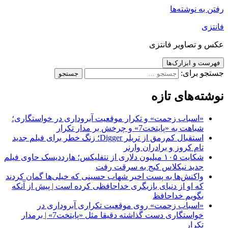
رفتن به نوشته‌ها
فانتزی
عکس و تصاویر فانتزی
فهرست و ابزارک‌ها
جستجو برای:
نوشته‌های تازه
«اسباب زحمت» و تکرار موقعیت آبروداری در خواستگاری؛
شباهت به «پایتخت7» و چرخش بر مدار تکرار
استقبال کم‌رمق از تریلر Digger؛ زنگ خطر برای فیلم جدید
تام کروز و برادران وارنر
شکایت ۱۰۵ میلیون دلاری از نتفلیکس؛ هارددیسک حاوی فیلم
جدید نیکلاس کیج به سرقت رفت
واکنش‌ها به پست اخیر شهاب حسینی که خیلی‌ها گمان کردند
که او از دنیای بازیگری خداحافظی کرده است | پیش از آنکه
بگویم خداحافظ
«اسباب زحمت» روی موقعیت تکراری آبروداری در
خواستگاری دست گذاشته دقیقا مثل «پایتخت7» | برمدار
تکرار