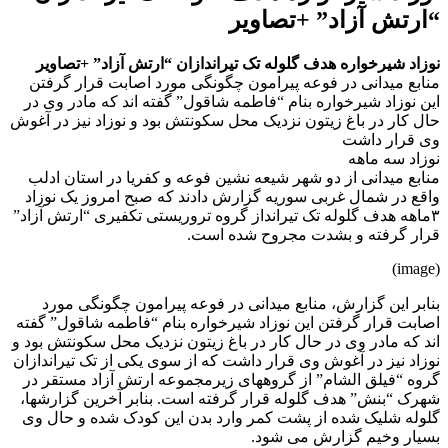
“ارتش آزاد” +تصاویر
نوزاد شیرخواره هدف گلوله تک تیراندازان “ارتش آزاد” +تصاویر
منابع میدانی در فوعه پیرامون چگونگی مورد اصابت قرار گرفتن
این نوزاد شیرخواره بنام “فاطمه شاقول” گفته اند که مادر وی در
حال کار در باغ زیتون نزدیک محل سکونتش بود و نوزاد نیز در آغوش
وی قرار داشت
نوزاد سه ماهه
منابع میدانی از دو شهر شیعه نشین فوعه و کفریا در استان ادلب
واقع در شمال غربی سوریه گزارش دادند که صبح امروز یک نوزاد
۳ماهه هدف گلوله تک تیرانداز گروه تروریستی تکفیری “ارتش آزاد”
قرار گرفته و بشدت مجروح شده است.
(image)
بنابر این گزارش، منابع میدانی در فوعه پیرامون چگونگی مورد
اصابت قرار گرفتن این نوزاد شیرخواره بنام “فاطمه شاقول” گفته
اند که مادر وی در حال کار در باغ زیتون نزدیک محل سکونتش بود و
نوزاد نیز در آغوش وی قرار داشت که از سوی یکی از تک تیراندازان
گروه “فیلق الشام” از گروههای زیرمجموعه ارتش آزاد مستقر در
شهرک “بنش” هدف گلوله قرار گرفته است. بنابر آخرین گزارشها،
گلوله شلیک شده از پشت کمر وارد بدن این کودک شده و حال وی
بسیار وخیم گزارش می شود.