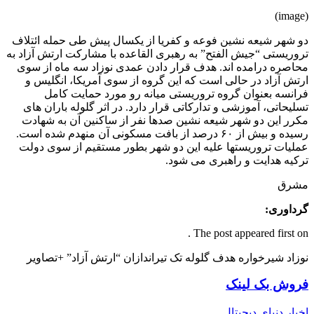
(image)
دو شهر شیعه نشین فوعه و کفریا از یکسال پیش طی حمله ائتلاف
تروریستی “جیش الفتح” به رهبری القاعده با مشارکت ارتش آزاد به
محاصره درامده اند. هدف قرار دادن عمدی نوزاد سه ماه از سوی
ارتش آزاد در حالی است که این گروه از سوی آمریکا، انگلیس و
فرانسه بعنوان گروه تروریستی میانه رو مورد حمایت کامل
تسلیحاتی، آموزشی و تدارکاتی قرار دارد. در اثر گلوله باران های
مکرر این دو شهر شیعه نشین صدها نفر از ساکنین آن به شهادت
رسیده و بیش از ۶۰ درصد از بافت مسکونی آن منهدم شده است.
عملیات تروریستها علیه این دو شهر بطور مستقیم از سوی دولت
ترکیه هدایت و راهبری می شود.
مشرق
گرداوری:
The post appeared first on .
نوزاد شیرخواره هدف گلوله تک تیراندازان “ارتش آزاد” +تصاویر
فروش بک لینک
اخبار دنیای دیجیتال