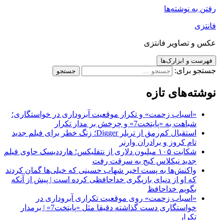
رفتن به نوشته‌ها
فانتزی
عکس و تصاویر فانتزی
فهرست و ابزارک‌ها
جستجو برای:
نوشته‌های تازه
«اسباب زحمت» و تکرار موقعیت آبروداری در خواستگاری؛
شباهت به «پایتخت7» و چرخش بر مدار تکرار
استقبال کم‌رمق از تریلر Digger؛ زنگ خطر برای فیلم جدید
تام کروز و برادران وارنر
شکایت ۱۰۵ میلیون دلاری از نتفلیکس؛ هارددیسک حاوی فیلم
جدید نیکلاس کیج به سرقت رفت
واکنش‌ها به پست اخیر شهاب حسینی که خیلی‌ها گمان کردند
که او از دنیای بازیگری خداحافظی کرده است | پیش از آنکه
بگویم خداحافظ
«اسباب زحمت» روی موقعیت تکراری آبروداری در
خواستگاری دست گذاشته دقیقا مثل «پایتخت7» | برمدار
تکرار