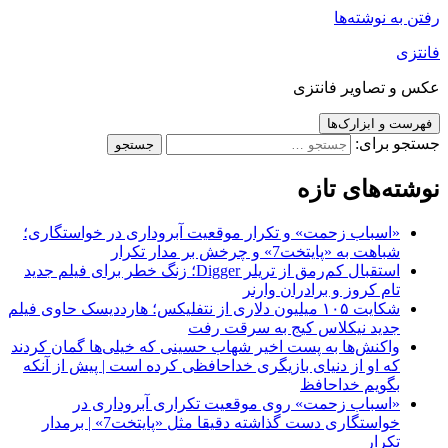
رفتن به نوشته‌ها
فانتزی
عکس و تصاویر فانتزی
فهرست و ابزارک‌ها
جستجو برای:
نوشته‌های تازه
«اسباب زحمت» و تکرار موقعیت آبروداری در خواستگاری؛
شباهت به «پایتخت7» و چرخش بر مدار تکرار
استقبال کم‌رمق از تریلر Digger؛ زنگ خطر برای فیلم جدید
تام کروز و برادران وارنر
شکایت ۱۰۵ میلیون دلاری از نتفلیکس؛ هارددیسک حاوی فیلم
جدید نیکلاس کیج به سرقت رفت
واکنش‌ها به پست اخیر شهاب حسینی که خیلی‌ها گمان کردند
که او از دنیای بازیگری خداحافظی کرده است | پیش از آنکه
بگویم خداحافظ
«اسباب زحمت» روی موقعیت تکراری آبروداری در
خواستگاری دست گذاشته دقیقا مثل «پایتخت7» | برمدار
تکرار