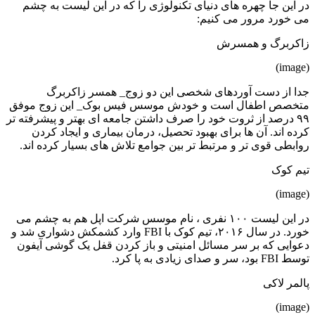
در این جا چهره های دنیای تکنولوژی را که در این لیست به چشم
می خورد مرور می کنیم:
زاکربرگ و همسرش
(image)
جدا از دست آوردهای شخصی این دو زوج_ همسر زاکربرگ
متخصص اطفال است و خودش موسس فیس بوک_ این زوج موفق
۹۹ درصد از ثروت خود را صرف داشتن جامعه ای بهتر و پیشرفته تر
کرده اند. آن ها برای بهبود تحصیل، درمان بیماری و ایجاد کردن
روابطی قوی تر و مرتبط تر بین جوامع تلاش های بسیار کرده اند.
تیم کوک
(image)
در این لیست ۱۰۰ نفری ، نام موسس شرکت اپل هم به چشم می
خورد. در سال ۲۰۱۶، تیم کوک با FBI وارد کشمکش دشواری شد و
دعوایی که بر سر مسائل امنیتی و باز کردن قفل یک گوشی آیفون
توسط FBI بود، سر و صدای زیادی به پا کرد.
پالمر لاکی
(image)