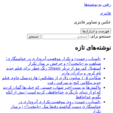
رفتن به نوشته‌ها
فانتزی
عکس و تصاویر فانتزی
فهرست و ابزارک‌ها
جستجو برای:
نوشته‌های تازه
«اسباب زحمت» و تکرار موقعیت آبروداری در خواستگاری؛
شباهت به «پایتخت7» و چرخش بر مدار تکرار
استقبال کم‌رمق از تریلر Digger؛ زنگ خطر برای فیلم جدید
تام کروز و برادران وارنر
شکایت ۱۰۵ میلیون دلاری از نتفلیکس؛ هارددیسک حاوی فیلم
جدید نیکلاس کیج به سرقت رفت
واکنش‌ها به پست اخیر شهاب حسینی که خیلی‌ها گمان کردند
که او از دنیای بازیگری خداحافظی کرده است | پیش از آنکه
بگویم خداحافظ
«اسباب زحمت» روی موقعیت تکراری آبروداری در
خواستگاری دست گذاشته دقیقا مثل «پایتخت7» | برمدار
تکرار