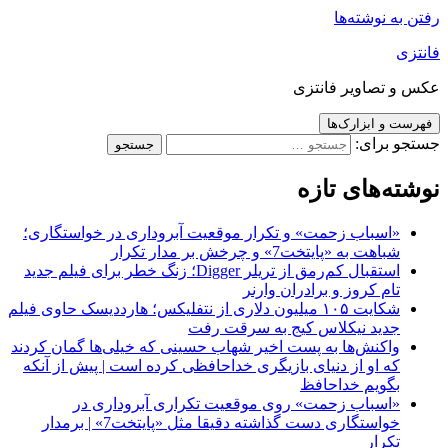
رفتن به نوشته‌ها
فانتزی
عکس و تصاویر فانتزی
فهرست و ابزارک‌ها
جستجو برای:
نوشته‌های تازه
«اسباب زحمت» و تکرار موقعیت آبروداری در خواستگاری؛
شباهت به «پایتخت7» و چرخش بر مدار تکرار
استقبال کم‌رمق از تریلر Digger؛ زنگ خطر برای فیلم جدید
تام کروز و برادران وارنر
شکایت ۱۰۵ میلیون دلاری از نتفلیکس؛ هارددیسک حاوی فیلم
جدید نیکلاس کیج به سرقت رفت
واکنش‌ها به پست اخیر شهاب حسینی که خیلی‌ها گمان کردند
که او از دنیای بازیگری خداحافظی کرده است | پیش از آنکه
بگویم خداحافظ
«اسباب زحمت» روی موقعیت تکراری آبروداری در
خواستگاری دست گذاشته دقیقا مثل «پایتخت7» | برمدار
تکرار