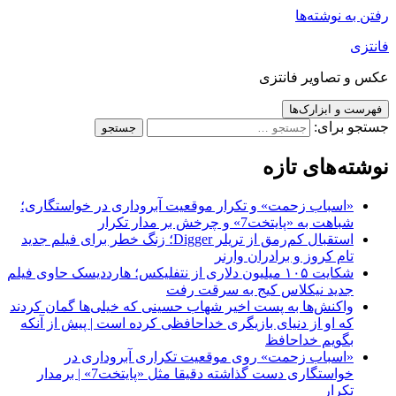
رفتن به نوشته‌ها
فانتزی
عکس و تصاویر فانتزی
فهرست و ابزارک‌ها
جستجو برای:
نوشته‌های تازه
«اسباب زحمت» و تکرار موقعیت آبروداری در خواستگاری؛
شباهت به «پایتخت7» و چرخش بر مدار تکرار
استقبال کم‌رمق از تریلر Digger؛ زنگ خطر برای فیلم جدید
تام کروز و برادران وارنر
شکایت ۱۰۵ میلیون دلاری از نتفلیکس؛ هارددیسک حاوی فیلم
جدید نیکلاس کیج به سرقت رفت
واکنش‌ها به پست اخیر شهاب حسینی که خیلی‌ها گمان کردند
که او از دنیای بازیگری خداحافظی کرده است | پیش از آنکه
بگویم خداحافظ
«اسباب زحمت» روی موقعیت تکراری آبروداری در
خواستگاری دست گذاشته دقیقا مثل «پایتخت7» | برمدار
تکرار