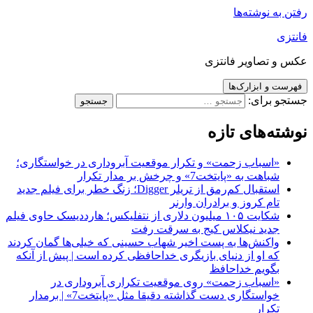
رفتن به نوشته‌ها
فانتزی
عکس و تصاویر فانتزی
فهرست و ابزارک‌ها
جستجو برای:
نوشته‌های تازه
«اسباب زحمت» و تکرار موقعیت آبروداری در خواستگاری؛
شباهت به «پایتخت7» و چرخش بر مدار تکرار
استقبال کم‌رمق از تریلر Digger؛ زنگ خطر برای فیلم جدید
تام کروز و برادران وارنر
شکایت ۱۰۵ میلیون دلاری از نتفلیکس؛ هارددیسک حاوی فیلم
جدید نیکلاس کیج به سرقت رفت
واکنش‌ها به پست اخیر شهاب حسینی که خیلی‌ها گمان کردند
که او از دنیای بازیگری خداحافظی کرده است | پیش از آنکه
بگویم خداحافظ
«اسباب زحمت» روی موقعیت تکراری آبروداری در
خواستگاری دست گذاشته دقیقا مثل «پایتخت7» | برمدار
تکرار