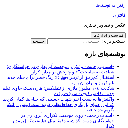
رفتن به نوشته‌ها
فانتزی
عکس و تصاویر فانتزی
فهرست و ابزارک‌ها
جستجو برای:
نوشته‌های تازه
«اسباب زحمت» و تکرار موقعیت آبروداری در خواستگاری؛
شباهت به «پایتخت7» و چرخش بر مدار تکرار
استقبال کم‌رمق از تریلر Digger؛ زنگ خطر برای فیلم جدید
تام کروز و برادران وارنر
شکایت ۱۰۵ میلیون دلاری از نتفلیکس؛ هارددیسک حاوی فیلم
جدید نیکلاس کیج به سرقت رفت
واکنش‌ها به پست اخیر شهاب حسینی که خیلی‌ها گمان کردند
که او از دنیای بازیگری خداحافظی کرده است | پیش از آنکه
بگویم خداحافظ
«اسباب زحمت» روی موقعیت تکراری آبروداری در
خواستگاری دست گذاشته دقیقا مثل «پایتخت7» | برمدار
تکرار