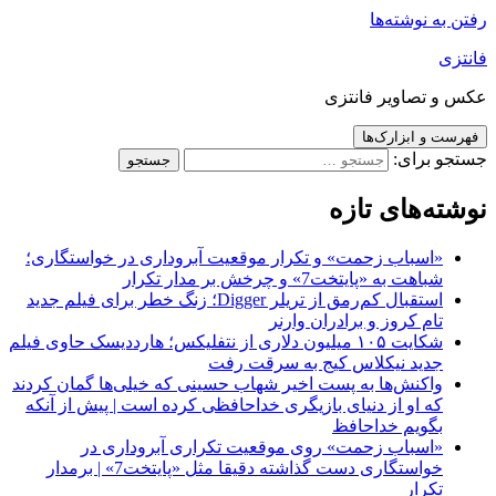
رفتن به نوشته‌ها
فانتزی
عکس و تصاویر فانتزی
فهرست و ابزارک‌ها
جستجو برای:
نوشته‌های تازه
«اسباب زحمت» و تکرار موقعیت آبروداری در خواستگاری؛
شباهت به «پایتخت7» و چرخش بر مدار تکرار
استقبال کم‌رمق از تریلر Digger؛ زنگ خطر برای فیلم جدید
تام کروز و برادران وارنر
شکایت ۱۰۵ میلیون دلاری از نتفلیکس؛ هارددیسک حاوی فیلم
جدید نیکلاس کیج به سرقت رفت
واکنش‌ها به پست اخیر شهاب حسینی که خیلی‌ها گمان کردند
که او از دنیای بازیگری خداحافظی کرده است | پیش از آنکه
بگویم خداحافظ
«اسباب زحمت» روی موقعیت تکراری آبروداری در
خواستگاری دست گذاشته دقیقا مثل «پایتخت7» | برمدار
تکرار