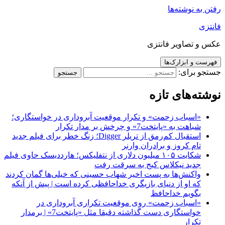
رفتن به نوشته‌ها
فانتزی
عکس و تصاویر فانتزی
فهرست و ابزارک‌ها
جستجو برای:
نوشته‌های تازه
«اسباب زحمت» و تکرار موقعیت آبروداری در خواستگاری؛
شباهت به «پایتخت7» و چرخش بر مدار تکرار
استقبال کم‌رمق از تریلر Digger؛ زنگ خطر برای فیلم جدید
تام کروز و برادران وارنر
شکایت ۱۰۵ میلیون دلاری از نتفلیکس؛ هارددیسک حاوی فیلم
جدید نیکلاس کیج به سرقت رفت
واکنش‌ها به پست اخیر شهاب حسینی که خیلی‌ها گمان کردند
که او از دنیای بازیگری خداحافظی کرده است | پیش از آنکه
بگویم خداحافظ
«اسباب زحمت» روی موقعیت تکراری آبروداری در
خواستگاری دست گذاشته دقیقا مثل «پایتخت7» | برمدار
تکرار