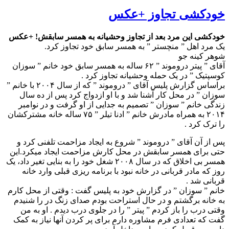
خودکشی تجاوز +عکس
خودکشی این مرد بعد از تجاوز وحشیانه به همسر سابقش! +عکس
یک مرد اهل ” منچستر ” به همسر سابق خود تجاوز کرد.
شوهر کینه جو
آقای ” پیتر دروموند ” ۶۲ ساله به همسر سابق خود خانم ” سوزان
کوسپتیک ” در یک حمله وحشیانه تجاوز کرد .
براساس گزارش پلیس آقای ” دروموند ” که از سال ۲۰۰۴ با خانم ”
سوزان ” در محل کار آشنا شد و با او ازدواج کرد پس از ده سال
زندگی خانم ” سوزان ” تصمیم به جدایی از او گرفت و در نوامبر
۲۰۱۴ به همراه مادرش خانم ” ادنا تیلر ” ۷۵ ساله خانه مشترکشان
را ترک کرد .
پس از آن آقای ” دروموند ” شروع به ایجاد مزاحمت تلفنی کرد و
حتی برای همسر سابقش در محل کارش مزاحمت ایجاد میکرد.این
همسر بی اخلاق که در سال ۲۰۰۸ شغل خود را به بنایی تغیر داد، یک
روز که مادر قربانی در خانه نبود با برنامه ریزی قبلی وارد خانه
قربانی شد .
خانم ” سوزان ” در گزارش خود به پلیس گفت : وقتی از محل کارم
به خانه برگشتم و در حال استراحت بودم صدای زنگ در را شنیدم
وقتی درب را باز کردم ” پیتر ” را در جلوی درب دیدم . او به من
گفت که تعدادی فرم مشاوره دارم برای پر کردن آنها نیاز به کمک