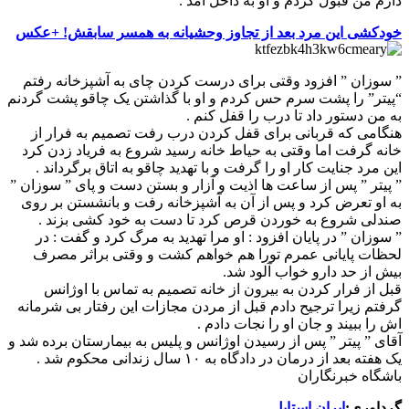
دارم من قبول کردم و او به داخل آمد .
خودکشی این مرد بعد از تجاوز وحشیانه به همسر سابقش! +عکس
” سوزان ” افزود وقتی برای درست کردن چای به آشپزخانه رفتم
“پیتر” را پشت سرم حس کردم و او با گذاشتن یک چاقو پشت گردنم
به من دستور داد تا درب را قفل کنم .
هنگامی که قربانی برای قفل کردن درب رفت تصمیم به فرار از
خانه گرفت اما وقتی به حیاط خانه رسید شروع به فریاد زدن کرد
این مرد جنایت کار او را گرفت و با تهدید چاقو به اتاق برگرداند .
” پیتر ” پس از ساعت ها اذیت و آزار و بستن دست و پای ” سوزان ”
به او تعرض کرد و پس از آن به آشپزخانه رفت و بانشستن بر روی
صندلی شروع به خوردن قرص کرد تا دست به خود کشی بزند .
” سوزان ” در پایان افزود : او مرا تهدید به مرگ کرد و گفت : در
لحظات پایانی عمرم تورا هم خواهم کشت و وقتی براثر مصرف
بیش از حد دارو خواب آلود شد.
قبل از فرار کردن به بیرون از خانه تصمیم به تماس با اوژانس
گرفتم زیرا ترجیح دادم قبل از مردن مجازات این رفتار بی شرمانه
اش را ببیند و جان او را نجات دادم .
آقای ” پیتر ” پس از رسیدن اوژانس و پلیس به بیمارستان برده شد و
یک هفته بعد از درمان در دادگاه به ۱۰ سال زندانی محکوم شد .
باشگاه خبرنگاران
گرداوری:
ایران استایل