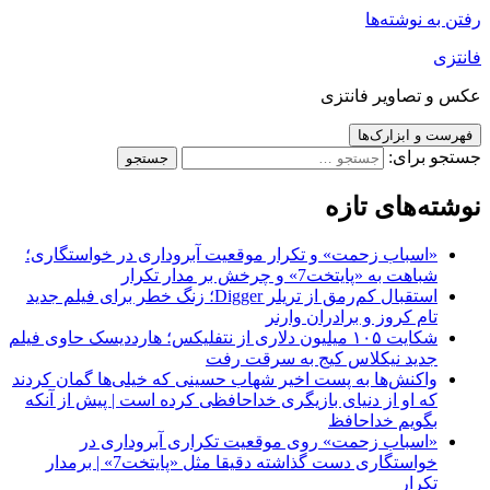
رفتن به نوشته‌ها
فانتزی
عکس و تصاویر فانتزی
فهرست و ابزارک‌ها
جستجو برای:
نوشته‌های تازه
«اسباب زحمت» و تکرار موقعیت آبروداری در خواستگاری؛
شباهت به «پایتخت7» و چرخش بر مدار تکرار
استقبال کم‌رمق از تریلر Digger؛ زنگ خطر برای فیلم جدید
تام کروز و برادران وارنر
شکایت ۱۰۵ میلیون دلاری از نتفلیکس؛ هارددیسک حاوی فیلم
جدید نیکلاس کیج به سرقت رفت
واکنش‌ها به پست اخیر شهاب حسینی که خیلی‌ها گمان کردند
که او از دنیای بازیگری خداحافظی کرده است | پیش از آنکه
بگویم خداحافظ
«اسباب زحمت» روی موقعیت تکراری آبروداری در
خواستگاری دست گذاشته دقیقا مثل «پایتخت7» | برمدار
تکرار