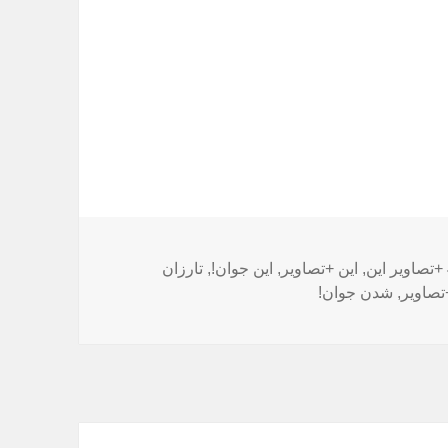
برچسب‌ها
+تصاویر این
,
این +تصاویر
,
این جوان!
,
تارزان
صاویر
,
شدن جوان!