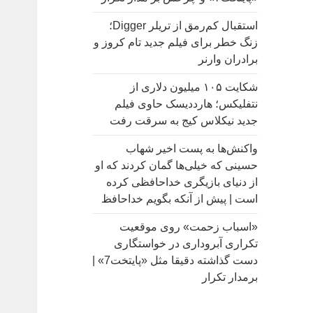
:
استقبال کم‌رمق از تریلر Digger؛
زنگ خطر برای فیلم جدید تام کروز و
برادران وارنر
شکایت ۱۰۵ میلیون دلاری از
نتفلیکس؛ هارددیسک حاوی فیلم
جدید نیکلاس کیج به سرقت رفت
واکنش‌ها به پست اخیر شهاب
حسینی که خیلی‌ها گمان کردند که او
از دنیای بازیگری خداحافظی کرده
است | پیش از آنکه بگویم خداحافظ
«اسباب زحمت» روی موقعیت
تکراری آبروداری در خواستگاری
دست گذاشته دقیقا مثل «پایتخت7» |
برمدار تکرار