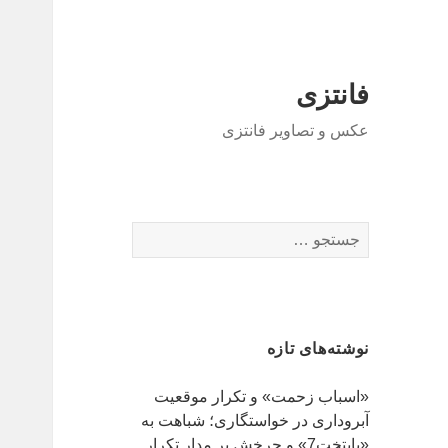
فانتزی
عکس و تصاویر فانتزی
ج
س
ت
ج
و
نوشته‌های تازه
ب
ر
«اسباب زحمت» و تکرار موقعیت
ا
آبروداری در خواستگاری؛ شباهت به
ی
«پایتخت7» و چرخش بر مدار تکرار