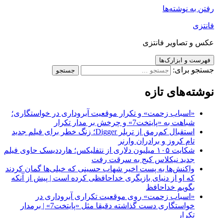
رفتن به نوشته‌ها
فانتزی
عکس و تصاویر فانتزی
فهرست و ابزارک‌ها
جستجو برای:
نوشته‌های تازه
«اسباب زحمت» و تکرار موقعیت آبروداری در خواستگاری؛
شباهت به «پایتخت7» و چرخش بر مدار تکرار
استقبال کم‌رمق از تریلر Digger؛ زنگ خطر برای فیلم جدید
تام کروز و برادران وارنر
شکایت ۱۰۵ میلیون دلاری از نتفلیکس؛ هارددیسک حاوی فیلم
جدید نیکلاس کیج به سرقت رفت
واکنش‌ها به پست اخیر شهاب حسینی که خیلی‌ها گمان کردند
که او از دنیای بازیگری خداحافظی کرده است | پیش از آنکه
بگویم خداحافظ
«اسباب زحمت» روی موقعیت تکراری آبروداری در
خواستگاری دست گذاشته دقیقا مثل «پایتخت7» | برمدار
تکرار