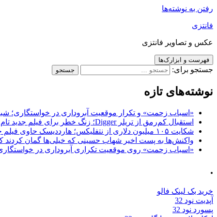
رفتن به نوشته‌ها
فانتزی
عکس و تصاویر فانتزی
فهرست و ابزارک‌ها
جستجو برای:
نوشته‌های تازه
«اسباب زحمت» و تکرار موقعیت آبروداری در خواستگاری؛ شباهت به «پایتخت7» و 
استقبال کم‌رمق از تریلر Digger؛ زنگ خطر برای فیلم جدید تام کروز و برادران وارنر
شکایت ۱۰۵ میلیون دلاری از نتفلیکس؛ هارددیسک حاوی فیلم جدید نیکلاس کیج به سرقت رفت
واکنش‌ها به پست اخیر شهاب حسینی که خیلی‌ها گمان کردند که
«اسباب زحمت» روی موقعیت تکراری آبروداری در خواستگاری دست گذاشته 
.
خرید بک لینک فالو
آپدیت نود 32
پسورد نود 32