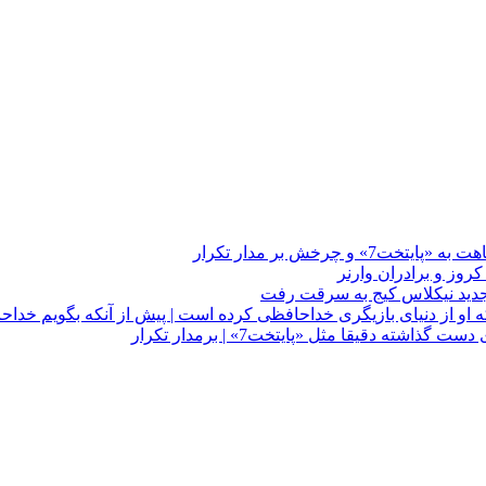
چرخش بر مدار تکرار
 او از دنیای بازیگری خداحافظی کرده است | پیش از آنکه بگویم خداح
دقیقا مثل «پایتخت7» | برمدار تکرار