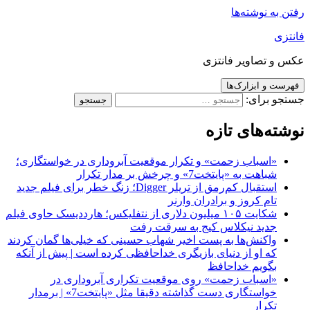
رفتن به نوشته‌ها
فانتزی
عکس و تصاویر فانتزی
فهرست و ابزارک‌ها
جستجو برای:
نوشته‌های تازه
«اسباب زحمت» و تکرار موقعیت آبروداری در خواستگاری؛
شباهت به «پایتخت7» و چرخش بر مدار تکرار
استقبال کم‌رمق از تریلر Digger؛ زنگ خطر برای فیلم جدید
تام کروز و برادران وارنر
شکایت ۱۰۵ میلیون دلاری از نتفلیکس؛ هارددیسک حاوی فیلم
جدید نیکلاس کیج به سرقت رفت
واکنش‌ها به پست اخیر شهاب حسینی که خیلی‌ها گمان کردند
که او از دنیای بازیگری خداحافظی کرده است | پیش از آنکه
بگویم خداحافظ
«اسباب زحمت» روی موقعیت تکراری آبروداری در
خواستگاری دست گذاشته دقیقا مثل «پایتخت7» | برمدار
تکرار