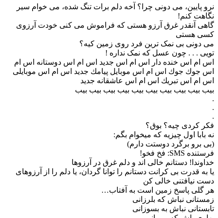
نرو پایین، می دونی چرا؟ آخه دلم برات تنگ شده، می خوام سیر
نگاهت کنم!
گاهی آنقدر غرق آرزو هستی که فراموش می کنی خودت آرزوی
کسی هستی
می دونی بی نمک ترین فرد روی زمین کیه؟
تویی . . . چون عسل که نمک نداره !
اس ام اس خنده دار اس ام اس جدید اس ام اس دوستانه اس ام
اس جوك جوك اس ام اس موبایل پیامك جدید اس ام اس موبایلی
اس ام اس تبریك اس ام اس عاشقانه جدید
بیب بیب بیب بیب بیب بیب بیب بیب بیب بیب
.
.
.
فکر کردی چیه؟ بوق؟
نه بابا اول چیزیه که میخوام بگم:
(بی برو برگرد دوستت دارم)
فرستنده SMS: فخ فخو!
خداوندا! دستانم خالی اند و دلم غرق در آرزوها
یا به قدرت بی کرانت دستانم را توانا گردان، یا دلم را از آرزوهای
دست نیافتنی خالی کن
هر گلی پاسخ زمین است به آفتاب…
زمستانی نباش که بلرزانی
تابستانی نباش به بسوزانی
بهاری باش که برویانی