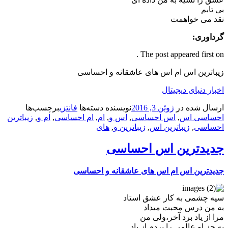
بی تابم
نقد می خواهمت
گرداوری:
The post appeared first on .
زیباترین اس ام اس های عاشقانه و احساسی
اخبار دنیای دیجیتال
ارسال شده در
ژوئن 3, 2016
نویسنده
دسته‌ها
فانتزی
برچسب‌ها
احساسی اس
,
اس احساسی
,
اس و
,
ام
,
ام احساسی
,
ام و
,
زیباترین
احساسی
,
زیباترین اس
,
زیباترین و
,
های
جدیدترین اس احساسی
جدیدترین اس ام اس های عاشقانه و احساسی
سیه چشمی به كار عشق استاد
به من درس محبت میداد
مرا از یاد برد آخر،ولی من
به جز او عالمی را بردم از یاد