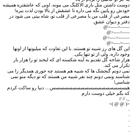
دوست داشتن مثل بازی الاکلنگ می مونه. اونی که عاشقتره همیشه
خودش رو پایین نگه می داره تا عشقش از بالا بودن لذت ببره!
مصرعی از قلب من با مصرعی از قلب تو، شاه بیتی می شود در
دفتر و دیوان عشق.
——<—–<@
—–<—-<@
——-<—-<@
—–<—-<@
این گل های رز شبیه تو هستند. با این تفاوت که میلیونها از اونها
وجود داره، ولی از تو تنها یکی.
هزار شاخه گل تقدیم به آینه شکسته ای که لبخند تو را هزار بار
تکرار می کند.
نمى دونم گنجشک ها که شبیه هم هستند چه جورى همدیگر را می
شناسند ونمی دونم چند نفر شبیه من هستند که تو دیگه منو نمی
شناسى!
هیسسسسسسسسسسسسسسسسسس… دنیا رو ساکت کردم
که بگم خیلی دوست دارم
_. // //
<( @ @ )>
.
.
.
.
.