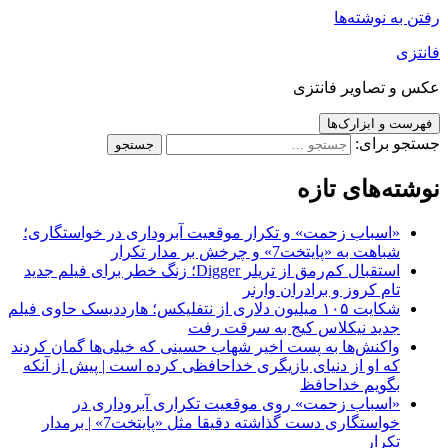
رفتن به نوشته‌ها
فانتزی
عکس و تصاویر فانتزی
فهرست و ابزارک‌ها
جستجو برای:
نوشته‌های تازه
«اسباب زحمت» و تکرار موقعیت آبروداری در خواستگاری؛
شباهت به «پایتخت7» و چرخش بر مدار تکرار
استقبال کم‌رمق از تریلر Digger؛ زنگ خطر برای فیلم جدید
تام کروز و برادران وارنر
شکایت ۱۰۵ میلیون دلاری از نتفلیکس؛ هارددیسک حاوی فیلم
جدید نیکلاس کیج به سرقت رفت
واکنش‌ها به پست اخیر شهاب حسینی که خیلی‌ها گمان کردند
که او از دنیای بازیگری خداحافظی کرده است | پیش از آنکه
بگویم خداحافظ
«اسباب زحمت» روی موقعیت تکراری آبروداری در
خواستگاری دست گذاشته دقیقا مثل «پایتخت7» | برمدار
تکرار