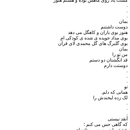
مست یاد روی ماهش بوده و هستم هنوز
.
.
.
بمان
دوست داشتنم
هنوز بوی باران و کاهگل می دهد
بوی مداد جویده ی شده ی کودکی ام
بوی گلبرگ های گل محمدی لای قرآن
بمان
من تو را
قد انگشتان دو دستم
دوستت دارم
.
.
.
تو
همانی که دلم.
لک زده لبخندش را‌
.
.
.
آنقد نیستی
که گاهی حس می کنم ؛
عشق را نسیه به من داده ای