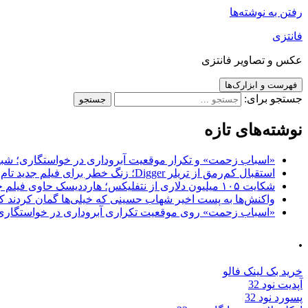
رفتن به نوشته‌ها
فانتزی
عکس و تصاویر فانتزی
فهرست و ابزارک‌ها
جستجو برای:
نوشته‌های تازه
«اسباب زحمت» و تکرار موقعیت آبروداری در خواستگاری؛ شباهت به «پایتخت7» و 
استقبال کم‌رمق از تریلر Digger؛ زنگ خطر برای فیلم جدید تام کروز و برادران وارنر
شکایت ۱۰۵ میلیون دلاری از نتفلیکس؛ هارددیسک حاوی فیلم جدید نیکلاس کیج به سرقت رفت
واکنش‌ها به پست اخیر شهاب حسینی که خیلی‌ها گمان کردند که
«اسباب زحمت» روی موقعیت تکراری آبروداری در خواستگاری دست گذاشته 
.
خرید بک لینک فالو
آپدیت نود 32
پسورد نود 32