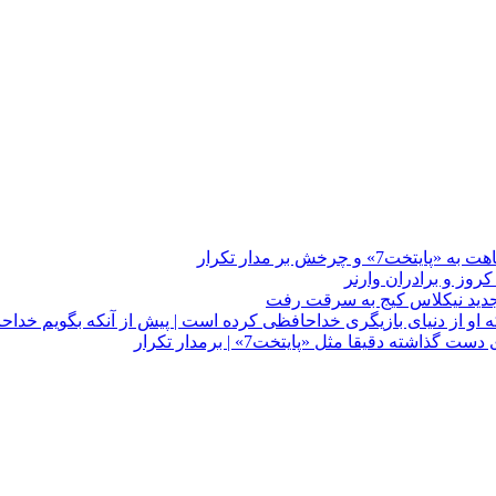
چرخش بر مدار تکرار
 او از دنیای بازیگری خداحافظی کرده است | پیش از آنکه بگویم خداح
دقیقا مثل «پایتخت7» | برمدار تکرار