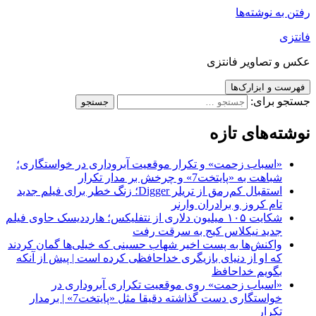
رفتن به نوشته‌ها
فانتزی
عکس و تصاویر فانتزی
فهرست و ابزارک‌ها
جستجو برای:
نوشته‌های تازه
«اسباب زحمت» و تکرار موقعیت آبروداری در خواستگاری؛
شباهت به «پایتخت7» و چرخش بر مدار تکرار
استقبال کم‌رمق از تریلر Digger؛ زنگ خطر برای فیلم جدید
تام کروز و برادران وارنر
شکایت ۱۰۵ میلیون دلاری از نتفلیکس؛ هارددیسک حاوی فیلم
جدید نیکلاس کیج به سرقت رفت
واکنش‌ها به پست اخیر شهاب حسینی که خیلی‌ها گمان کردند
که او از دنیای بازیگری خداحافظی کرده است | پیش از آنکه
بگویم خداحافظ
«اسباب زحمت» روی موقعیت تکراری آبروداری در
خواستگاری دست گذاشته دقیقا مثل «پایتخت7» | برمدار
تکرار