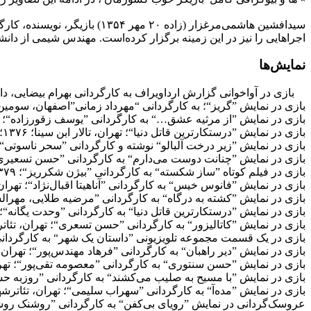
اجراهایی را نیز در این زمینه برگزار کرده‌است. مهندس شیمی از دانشگاه صنعت نفت آبادان؛ ۱۳۷۷؛ کارشناسی ارشد کارگردانی ا
نمایش‌ها
بازی در آواخوانی گزارش ارداویراف به کارگردانی بهرام بیضایی، دانشگاه
بازی در نمایش ”گریز“؛ به کارگردانی “مهرداد زمانی”اصفهان، سومین جش
بازی در نمایش ”از مرثیه عشق…“ به کارگردانی ”یوسف زقورزاده“؛ آبادا
بازی در نمایش ”درستکارترین قاتل دنیا“؛ تهران، تالار ابن سینا؛ ۱۳۷۶؛ جشنواره دانشجویی؛ اصفهان، جشنواره تئاتر آتشکار؛ ۱۳۷۵
بازی در نمایش ”زیر درخت آلبالو“ نوشته و کارگردانی ”سحر ناسوتی“؛ تهر
بازی در نمایش ”چنانت دوست می‌دارم“ به کارگردانی ”حسن تسعیری“؛، تهران، تئاترشهر، 
بازی در فیلم کوتاه ”ساز شکسته“ به کارگردانی ”بیژن شکرریز“؛ ۱۳۷۹
بازی در نمایش ”فانوس خیس“ به کارگردانی ”آناهیتا اقبال‌نژاد“؛ تهران، تئ
بازی در نمایش ”کشته به درگاه“ به کارگردانی ”مرضیه طلایی، مهرالساد
بازی در نمایش ”درستکارترین قاتل دنیا“ به کارگردانی ”وحدت یگانه“؛ تهرا
بازی در نمایش ”کاتالیزور“ به کارگردانی ”حسن تسعری“؛ تهران، تئاترش
بازی در یک قسمت مجموعه تلویزیونی ”داستان یک شهر“ به کارگردانی ”
بازی در نمایش ”دیر راهبان“ به کارگردانی ”فرهاد مهندس‌پور“؛ تهران، تئات
بازی در نمایش ”حسن سنتوری“ به کارگردانی ”معصومه تقی‌پور“؛ تهران، تالار سنگلج؛ ۸۱
بازی در نمایش ”با مسیح به صلیب می‌کشند“ به کارگردانی ”روزبه حسین
بازی در نمایش ”مده‌آ“ به کارگردانی ”سهراب سلیمی“؛ تهران، تئاترشهر، ت
عروسک‌گردانی در نمایش ”رویای بی‌کفن“ به کارگردانی ”روشنک روشن“؛ ته