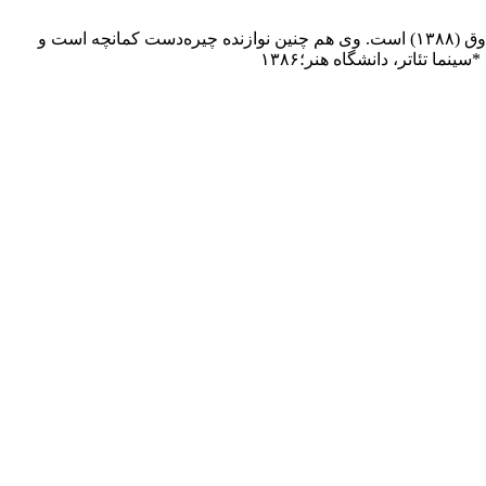
سیدافشین هاشمی‌مرغزار (زاده ۲۰ مهر ۱۳۵۴) بازیگر، نویسنده، کارگردان ایرانی است. آخرین حضور در او تلویزیون بازی در سریال گاوصندوق (۱۳۸۸) است. وی هم چنین نوازنده چیره‌دست کمانچه است و