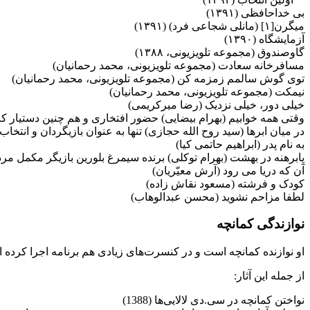
بی خداحافظی (۱۳۹۱)
میگرن[۱] (مانلی شجاعی فرد) (۱۳۹۱)
آزمایشگاه (۱۳۹۰)
گاوصندوق (مجموعه تلویزیونی، ۱۳۸۸)
مسافرخانه سعادت (مجموعه تلویزیونی، محمد رحمانیان)
توی گوش سالمم زمزمه کن (مجموعه تلویزیونی، محمد رحمانیان)
نیمکت (مجموعه تلویزیونی، محمد رحمانیان)
خیلی دور، خیلی نزدیک (رضا میرکریمی)
وقتی همه خوابیم (بهرام بیضایی) حضور افتخاری و هم چنین دستیار کا
در میان ابرها (سید روح الله حجازی) تنها به عنوان بازیگردان و انتخاب 
به نام پدر (ابراهیم حاتمی کیا)
پابرهنه در بهشت (بهرام توکلی) برنده سیمرغ بلورین بازیگر مکمل مرد
آن که دریا می رود (آرش معیّریان)
کودک و فرشته (مسعود نقاش زاده)
لطفا مزاحم نشوید (محسن عبدالوهاب)
نوازندگی کمانچه
او نوازنده كمانچه است و در كنسرت‌های زیادی هم برنامه اجرا كرده 
از جمله این آثار:
نواختن كمانچه در سی.دی لالایی‌ها (1388‌)