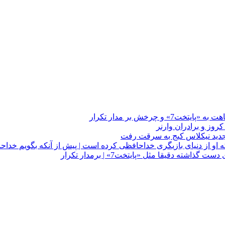
چرخش بر مدار تکرار
 او از دنیای بازیگری خداحافظی کرده است | پیش از آنکه بگویم خداح
دقیقا مثل «پایتخت7» | برمدار تکرار