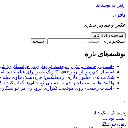
رفتن به نوشته‌ها
فانتزی
عکس و تصاویر فانتزی
فهرست و ابزارک‌ها
جستجو برای:
نوشته‌های تازه
«اسباب زحمت» و تکرار موقعیت آبروداری در خواستگاری؛ شباهت به «پایتخت7» و 
استقبال کم‌رمق از تریلر Digger؛ زنگ خطر برای فیلم جدید تام کروز و برادران وارنر
شکایت ۱۰۵ میلیون دلاری از نتفلیکس؛ هارددیسک حاوی فیلم جدید نیکلاس کیج به سرقت رفت
واکنش‌ها به پست اخیر شهاب حسینی که خیلی‌ها گمان کردند که
«اسباب زحمت» روی موقعیت تکراری آبروداری در خواستگاری دست گذاشته 
.
خرید بک لینک فالو
آپدیت نود 32
پسورد نود 32