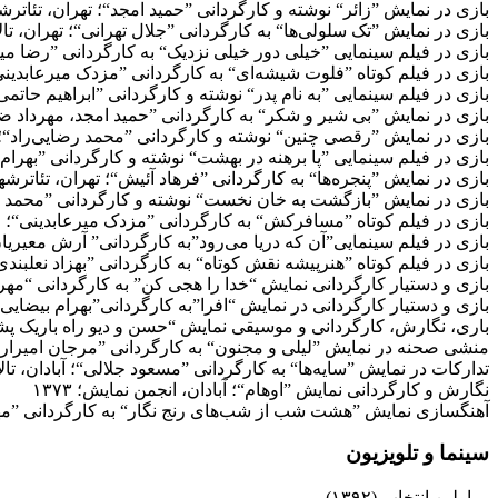
بازی در نمایش ”زائر“ نوشته و کارگردانی ”حمید امجد“؛ تهران، تئاترشهر، 
بازی در نمایش ”تک سلولی‌ها“ به کارگردانی ”جلال تهرانی“؛ تهران، تالار م
بازی در فیلم سینمایی ”خیلی دور خیلی نزدیک“ به کارگردانی ”رضا میرکر
بازی در فیلم کوتاه ”فلوت شیشه‌ای“ به کارگردانی ”مزدک میرعابدینی“؛ ۳
بازی در فیلم سینمایی ”به نام پدر“ نوشته و کارگردانی ”ابراهیم حاتمی‌کیا“
بازی در نمایش ”بی شیر و شکر“ به کارگردانی ”حمید امجد، مهرداد ضیایی“
بازی در نمایش ”رقصی چنین“ نوشته و کارگردانی ”محمد رضایی‌راد“؛ تهرا
بازی در فیلم سینمایی ”پا برهنه در بهشت“ نوشته و کارگردانی ”بهرام توکل
بازی در نمایش ”پنجره‌ها“ به کارگردانی ”فرهاد آئیش“؛ تهران، تئاترشهر، ت
بازی در نمایش ”بازگشت به خان نخست“ نوشته و کارگردانی ”محمد رضایی‌
بازی در فیلم کوتاه ”مسافرکش“ به کارگردانی ”مزدک میرعابدینی“؛ ۱۳۸۴
بازی در فیلم سینمایی”آن که دریا می‌رود”به کارگردانی” آرش معیریان”؛۵
بازی در فیلم کوتاه ”هنرپیشه نقش کوتاه“ به کارگردانی ”بهزاد نعلبندی“؛ ۵
بازی و دستیار کارگردانی نمایش “خدا را هجی کن” به کارگردانی “مهران ام
بازی و دستیار کارگردانی در نمایش “افرا”به کارگردانی”بهرام بیضایی”؛ ت
باری، نگارش، کارگردانی و موسیقی نمایش “حسن و دیو راه باریک پشت کو
منشی صحنه در نمایش ”لیلی و مجنون“ به کارگردانی ”مرجان امیرارجمند“؛
تدارکات در نمایش ”سایه‌ها“ به کارگردانی ”مسعود جلالی“؛ آبادان، تالار د
نگارش و کارگردانی نمایش ”اوهام“؛ آبادان، انجمن نمایش؛ ۱۳۷۳
آهنگسازی نمایش ”هشت شب از شب‌های رنج نگار“ به کارگردانی ”مهدی 
سینما و تلویزیون
اولین انتخاب (۱۳۹۲)