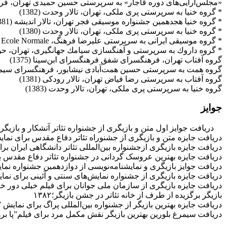
«مجلس‌آرایی‌های دوره‌ قاجار» به سرپرستی حسین حمیدی تهران، ‌فرهنگسرای
‌* گروه خنیا به سرپرستی پری ملكی، تهران، تالار وحدت (1382‌)
‌* گروه خنیا هجدهمین جشنواره موسیقی فجر تهران، تالار اندیشه (1381‌)
‌* گروه خنیا به سرپرستی پری ملكی، تهران، تالار وحدت (1380‌)
‌* گروه موسیقی ایرانی به سرپرستی علیرضا فرهنگ، Superieure Ecole Normale ‌پاریس؛ 2001 (1379‌)
‌* گروه داروك به سرپرستی و آهنگسازی سیامك جهانگیری، تهران، حوزه هنری ‌
‌گروه آفتاب تهران، فرهنگسرای شفق فرهنگسرای ابن‌سینا (1375‌)
‌گروه همت به سرپرستی حسین همت‌آبادی نیشابور، فرهنگسرای سیمرغ (5‌
‌گروه آفتاب به سرپرستی رضا فیاض تهران، تالار رودكی (1381‌)
گروه خنیا به سرپرستی پری ملكی، تهران، تالار وحدت (1383‌)
جوایز
دریافت جوایز اول متن و بازیگری از جشنواره تئاتر آتشکار و بازیگری د
دریافت جایزه متن و بازیگری از جشنوراه تئاتر دفاع مقدس برای نمایش ”ک
دریافت جایزه بازیگری ازجشنواره بین‌المللی تئاتر دانشگاهی ایران برای
دریافت جایزه بهترین عروسک گردانی در جشنواره تئاتر دفاع مقدس برای
دریافت جوایز بازیگری و نمایشنامه‌نویسی از دوازدهمین جشنواره نمایش‌
دریافت جایزه بازیگری از جشنواره نمایش‌های سنتی و آئینی برای نمایش ”ز
دریافت جایزه بازیگری از سازمان ملی جوانان برای فیلم خیلی دور خ
بازیگر برگزیده از طرف از خانه تئاتر در جشن بازیگر؛۱۳۸۲
دریافت جایزه بهترین بازیگر از جشنواره بین‌المللی پراگ برای نمایش ”ه
دریافت سیمرغ بلورین بهترین بازیگر نقش مکمل مرد برای فیلم”پا برهنه