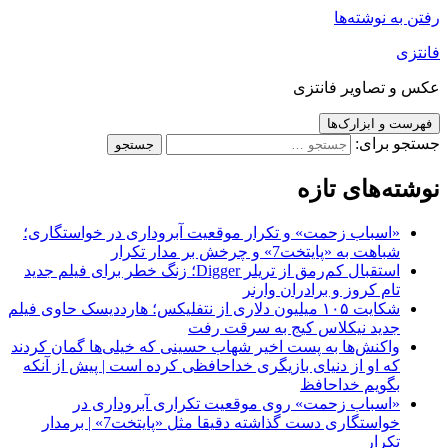
رفتن به نوشته‌ها
فانتزی
عکس و تصاویر فانتزی
فهرست و ابزارک‌ها
جستجو برای:
نوشته‌های تازه
«اسباب زحمت» و تکرار موقعیت آبروداری در خواستگاری؛
شباهت به «پایتخت7» و چرخش بر مدار تکرار
استقبال کم‌رمق از تریلر Digger؛ زنگ خطر برای فیلم جدید
تام کروز و برادران وارنر
شکایت ۱۰۵ میلیون دلاری از نتفلیکس؛ هارددیسک حاوی فیلم
جدید نیکلاس کیج به سرقت رفت
واکنش‌ها به پست اخیر شهاب حسینی که خیلی‌ها گمان کردند
که او از دنیای بازیگری خداحافظی کرده است | پیش از آنکه
بگویم خداحافظ
«اسباب زحمت» روی موقعیت تکراری آبروداری در
خواستگاری دست گذاشته دقیقا مثل «پایتخت7» | برمدار
تکرار