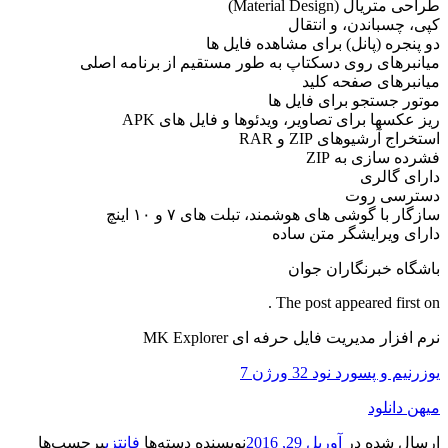
طراحی متریال (Material Design)
کپی، چسباندن، و انتقال
دو پنجره (پانل) برای مشاهده فایل ها
میانبرهای روی دسکتاپ به طور مستقیم از برنامه اصلی
میانبرهای صفحه کلید
موتور جستجو برای فایل ها
ریز عکسها برای تصاویر، ویدئوها و فایل های APK
استخراج آرشیوهای ZIP و RAR
فشرده سازی به ZIP
دارای گالری
دسترسی روت
سازگار با گوشی های هوشمند، تبلت های ۷ و ۱۰ اینچ
دارای ویرایشگر متن ساده
باشگاه خبرنگاران جوان
The post appeared first on .
نرم افزار مدیریت فایل حرفه ای MK Explorer
یوزرنیم و پسورد نود 32 ورژن 7
میهن دانلود
ارسال شده در
آوریل 29, 2016
نویسنده
دسته‌ها
فانتزی
برچسب‌ها