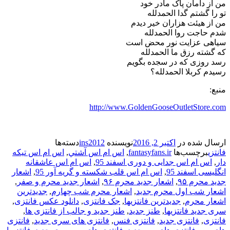
من از دامان پاک مادر خود
تو را گشتم گدا الحمدلله
من از هیئت هزاران خیر دیدم
شدم حاجت روا الحمدلله
سیاهی عزایت نور محض است
که گشته رزق ما الحمدلله
رسد روزی که در سجده بگویم
رسیدم کربلا الحمدلله؟
منبع:
http://www.GoldenGooseOutletStore.com
ارسال شده در
اکتبر 2, 2016
نویسنده
ins2012
دسته‌ها
فانتزی
برچسب‌ها
fantasyfans.ir
,
اس ام اس آشتي
,
اس ام اس تیکه
دار
,
اس ام اس جدایی و دوری اسفند 95
,
اس ام اس عاشقانه
انگلیسی اسفند 95
,
اس ام اس قلب شکسته و گریه آور 95
,
اشعار
جدید محرم ۹۵
,
اشعار جدید محرم ۹۶
,
اشعار جدید محرم و صفر
,
اشعار شب اول محرم جدید
,
اشعار محرم شب چهارم
,
جدیدترین
اشعار محرم
,
جدیدترین فانتزیها
,
جک فانتزی
,
دانلود عکس فانتزی
,
سری جدید فانتزیها
,
طنز جدید
,
طنز جدید و جالب از فانتزی ها
,
فانتزی
,
فانتزی جدید
,
فانتزی فنس
,
فانتزی های سری جدید
,
فانتزی