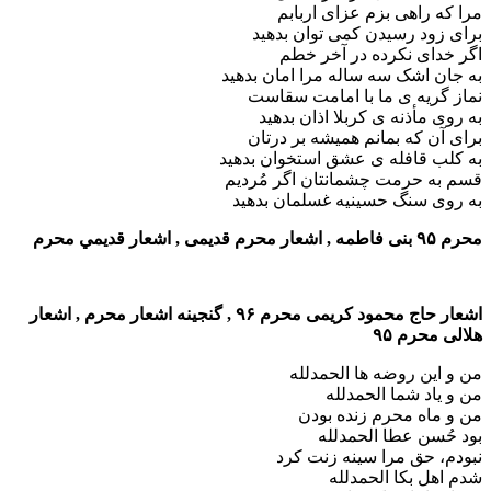
مرا که راهی بزم عزای اربابم
برای زود رسیدن کمی توان بدهید
اگر خدای نکرده در آخر خطم
به جان اشک سه ساله مرا امان بدهید
نماز گریه ی ما با امامت سقاست
به روی مأذنه ی کربلا اذان بدهید
برای آن که بمانم همیشه بر درتان
به کلب قافله ی عشق استخوان بدهید
قسم به حرمت چشمانتان اگر مُردیم
به روی سنگ حسینیه غسلمان بدهید
محرم ۹۵ بنی فاطمه , اشعار محرم قدیمی , اشعار قديمي محرم
اشعار حاج محمود کریمی محرم ۹۶ , گنجینه اشعار محرم , اشعار
هلالی محرم ۹۵
من و این روضه ها الحمدلله
من و یاد شما الحمدلله
من و ماه محرم زنده بودن
بود حُسن عطا الحمدلله
نبودم، حق مرا سینه زنت کرد
شدم اهل بکا الحمدلله