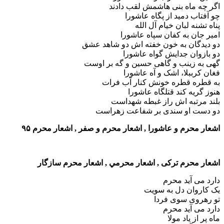
اگر چه ماه بنی هاشمش لقب دادند
چو آفتاب دمید از پگاه عاشورا
پناه تشنه لبان خیام آل الله
امیر جان به کفان سپاه عاشورا
دو دیدگان به خون خفته اش دو شاهد عشق
دو بازوان جدایش گواه عاشورا
گهی به زینب و گاهی حسین و گه بر اوست
فغان کرببلا، اشک و آه عاشورا
به قطره قطره خونش کنار آب فرات
هنوز گریه کند قتلگاه عاشورا
بلند مرتبه اش راز غبطه شهداست
دو دست او سندی بر شفاعت زهراست
اشعار محرم و عاشورا , اشعار محرم و صفر , اشعار محرم ۹۵
اشعار محرم ترکی , اشعار محرمي , اشعار محرم سازگار
دارد می آید محرم
یک کاروان دل به سویت
تو رهروی سوی فردا
دارد می آید محرم
ماه پر از یاد مولا