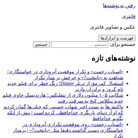
رفتن به نوشته‌ها
فانتزی
عکس و تصاویر فانتزی
فهرست و ابزارک‌ها
جستجو برای:
نوشته‌های تازه
«اسباب زحمت» و تکرار موقعیت آبروداری در خواستگاری؛
شباهت به «پایتخت7» و چرخش بر مدار تکرار
استقبال کم‌رمق از تریلر Digger؛ زنگ خطر برای فیلم جدید
تام کروز و برادران وارنر
شکایت ۱۰۵ میلیون دلاری از نتفلیکس؛ هارددیسک حاوی فیلم
جدید نیکلاس کیج به سرقت رفت
واکنش‌ها به پست اخیر شهاب حسینی که خیلی‌ها گمان کردند
که او از دنیای بازیگری خداحافظی کرده است | پیش از آنکه
بگویم خداحافظ
«اسباب زحمت» روی موقعیت تکراری آبروداری در
خواستگاری دست گذاشته دقیقا مثل «پایتخت7» | برمدار
تکرار