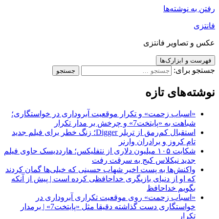
رفتن به نوشته‌ها
فانتزی
عکس و تصاویر فانتزی
فهرست و ابزارک‌ها
جستجو برای:
نوشته‌های تازه
«اسباب زحمت» و تکرار موقعیت آبروداری در خواستگاری؛
شباهت به «پایتخت7» و چرخش بر مدار تکرار
استقبال کم‌رمق از تریلر Digger؛ زنگ خطر برای فیلم جدید
تام کروز و برادران وارنر
شکایت ۱۰۵ میلیون دلاری از نتفلیکس؛ هارددیسک حاوی فیلم
جدید نیکلاس کیج به سرقت رفت
واکنش‌ها به پست اخیر شهاب حسینی که خیلی‌ها گمان کردند
که او از دنیای بازیگری خداحافظی کرده است | پیش از آنکه
بگویم خداحافظ
«اسباب زحمت» روی موقعیت تکراری آبروداری در
خواستگاری دست گذاشته دقیقا مثل «پایتخت7» | برمدار
تکرار