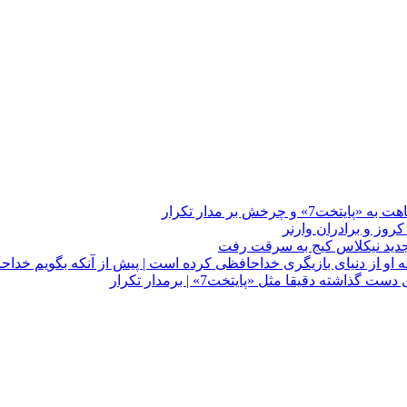
چرخش بر مدار تکرار
 او از دنیای بازیگری خداحافظی کرده است | پیش از آنکه بگویم خداح
دقیقا مثل «پایتخت7» | برمدار تکرار