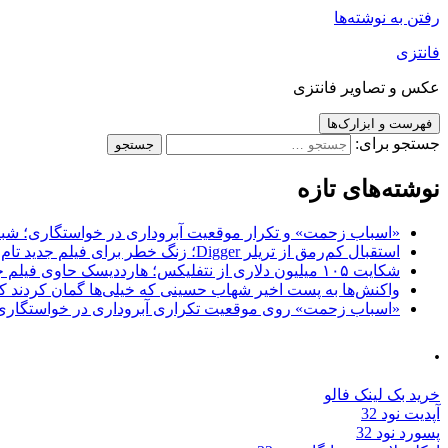
رفتن به نوشته‌ها
فانتزی
عکس و تصاویر فانتزی
فهرست و ابزارک‌ها
جستجو برای:
نوشته‌های تازه
«اسباب زحمت» و تکرار موقعیت آبروداری در خواستگاری؛ شباهت به «پایتخت7» و 
استقبال کم‌رمق از تریلر Digger؛ زنگ خطر برای فیلم جدید تام کروز و برادران وارنر
شکایت ۱۰۵ میلیون دلاری از نتفلیکس؛ هارددیسک حاوی فیلم جدید نیکلاس کیج به سرقت رفت
واکنش‌ها به پست اخیر شهاب حسینی که خیلی‌ها گمان کردند که
«اسباب زحمت» روی موقعیت تکراری آبروداری در خواستگاری دست گذاشته 
.
خرید بک لینک فالو
آپدیت نود 32
پسورد نود 32