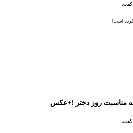
 گفت.
 کرده است!
به مناسبت روز دختر !+عکس
 گفت.