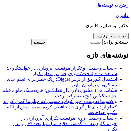
رفتن به نوشته‌ها
فانتزی
عکس و تصاویر فانتزی
فهرست و ابزارک‌ها
جستجو برای:
نوشته‌های تازه
«اسباب زحمت» و تکرار موقعیت آبروداری در خواستگاری؛
شباهت به «پایتخت7» و چرخش بر مدار تکرار
استقبال کم‌رمق از تریلر Digger؛ زنگ خطر برای فیلم جدید
تام کروز و برادران وارنر
شکایت ۱۰۵ میلیون دلاری از نتفلیکس؛ هارددیسک حاوی فیلم
جدید نیکلاس کیج به سرقت رفت
واکنش‌ها به پست اخیر شهاب حسینی که خیلی‌ها گمان کردند
که او از دنیای بازیگری خداحافظی کرده است | پیش از آنکه
بگویم خداحافظ
«اسباب زحمت» روی موقعیت تکراری آبروداری در
خواستگاری دست گذاشته دقیقا مثل «پایتخت7» | برمدار
تکرار