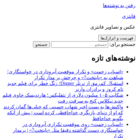
رفتن به نوشته‌ها
فانتزی
عکس و تصاویر فانتزی
فهرست و ابزارک‌ها
جستجو برای:
نوشته‌های تازه
«اسباب زحمت» و تکرار موقعیت آبروداری در خواستگاری؛
شباهت به «پایتخت7» و چرخش بر مدار تکرار
استقبال کم‌رمق از تریلر Digger؛ زنگ خطر برای فیلم جدید
تام کروز و برادران وارنر
شکایت ۱۰۵ میلیون دلاری از نتفلیکس؛ هارددیسک حاوی فیلم
جدید نیکلاس کیج به سرقت رفت
واکنش‌ها به پست اخیر شهاب حسینی که خیلی‌ها گمان کردند
که او از دنیای بازیگری خداحافظی کرده است | پیش از آنکه
بگویم خداحافظ
«اسباب زحمت» روی موقعیت تکراری آبروداری در
خواستگاری دست گذاشته دقیقا مثل «پایتخت7» | برمدار
تکرار