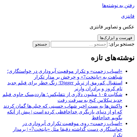
رفتن به نوشته‌ها
فانتزی
عکس و تصاویر فانتزی
فهرست و ابزارک‌ها
جستجو برای:
نوشته‌های تازه
«اسباب زحمت» و تکرار موقعیت آبروداری در خواستگاری؛
شباهت به «پایتخت7» و چرخش بر مدار تکرار
استقبال کم‌رمق از تریلر Digger؛ زنگ خطر برای فیلم جدید
تام کروز و برادران وارنر
شکایت ۱۰۵ میلیون دلاری از نتفلیکس؛ هارددیسک حاوی فیلم
جدید نیکلاس کیج به سرقت رفت
واکنش‌ها به پست اخیر شهاب حسینی که خیلی‌ها گمان کردند
که او از دنیای بازیگری خداحافظی کرده است | پیش از آنکه
بگویم خداحافظ
«اسباب زحمت» روی موقعیت تکراری آبروداری در
خواستگاری دست گذاشته دقیقا مثل «پایتخت7» | برمدار
تکرار