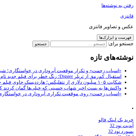
رفتن به نوشته‌ها
فانتزی
عکس و تصاویر فانتزی
فهرست و ابزارک‌ها
جستجو برای:
نوشته‌های تازه
«اسباب زحمت» و تکرار موقعیت آبروداری در خواستگاری؛ شباهت به «پایتخت7» و 
استقبال کم‌رمق از تریلر Digger؛ زنگ خطر برای فیلم جدید تام کروز و برادران وارنر
شکایت ۱۰۵ میلیون دلاری از نتفلیکس؛ هارددیسک حاوی فیلم جدید نیکلاس کیج به سرقت رفت
واکنش‌ها به پست اخیر شهاب حسینی که خیلی‌ها گمان کردند که
«اسباب زحمت» روی موقعیت تکراری آبروداری در خواستگاری دست گذاشته 
.
خرید بک لینک فالو
آپدیت نود 32
پسورد نود 32