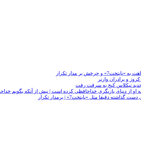
چرخش بر مدار تکرار
 او از دنیای بازیگری خداحافظی کرده است | پیش از آنکه بگویم خداح
دقیقا مثل «پایتخت7» | برمدار تکرار