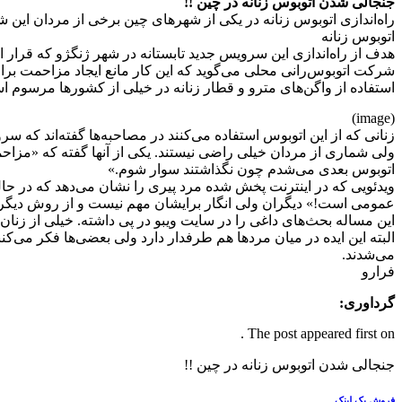
جنجالی شدن اتوبوس‌ زنانه در چین !!
راه‌اندازی اتوبوس‌ زنانه در یکی از شهرهای چین برخی از مردان این 
اتوبوس‌ زنانه
هدف از راه‌اندازی این سرویس جدید تابستانه در شهر ژنگژو که قر
شرکت اتوبوس‌رانی محلی می‌گوید که این کار مانع ایجاد مزاحمت برای ز
استفاده از واگن‌های مترو و قطار زنانه در خیلی از کشورها مرسوم اس
(image)
زنانی که از این اتوبوس‌ استفاده می‌کنند در مصاحبه‌ها گفته‌اند که س
ولی شماری از مردان خیلی راضی نیستند. یکی از آنها گفته که «مزا
اتوبوس بعدی می‌شدم چون نگذاشتند سوار شوم.»
ویدئویی که در اینترنت پخش شده مرد پیری را نشان می‌دهد که در حا
عمومی است!» دیگران ولی انگار برایشان مهم نیست و از روش دیگری
این مساله بحث‌های داغی را در سایت ویبو در پی داشته. خیلی از زنان
البته این ایده در میان مردها هم طرفدار دارد ولی بعضی‌ها فکر می‌کن
می‌شدند.
فرارو
گرداوری:
The post appeared first on .
جنجالی شدن اتوبوس‌ زنانه در چین !!
فروش بک لینک