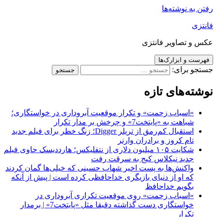
رفتن به نوشته‌ها
فانتزی
عکس و تصاویر فانتزی
فهرست و ابزارک‌ها
جستجو برای:
نوشته‌های تازه
«اسباب زحمت» و تکرار موقعیت آبروداری در خواستگاری؛
شباهت به «پایتخت7» و چرخش بر مدار تکرار
استقبال کم‌رمق از تریلر Digger؛ زنگ خطر برای فیلم جدید
تام کروز و برادران وارنر
شکایت ۱۰۵ میلیون دلاری از نتفلیکس؛ هارددیسک حاوی فیلم
جدید نیکلاس کیج به سرقت رفت
واکنش‌ها به پست اخیر شهاب حسینی که خیلی‌ها گمان کردند
که او از دنیای بازیگری خداحافظی کرده است | پیش از آنکه
بگویم خداحافظ
«اسباب زحمت» روی موقعیت تکراری آبروداری در
خواستگاری دست گذاشته دقیقا مثل «پایتخت7» | برمدار
تکرار