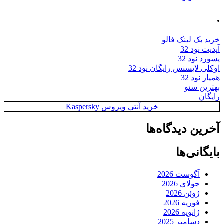
.
خرید بک لینک فالو
آپدیت نود 32
پسورد نود 32
اوکلی لایسنس رایگان نود 32
همیار نود 32
بهترین سئو
رایگان
خرید آنتی ویروس Kaspersky
آخرین دیدگاه‌ها
بایگانی‌ها
آگوست 2026
جولای 2026
ژوئن 2026
فوریه 2026
ژانویه 2026
دسامبر 2025