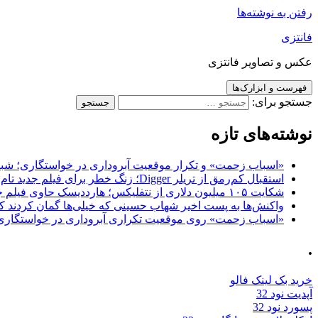
رفتن به نوشته‌ها
فانتزی
عکس و تصاویر فانتزی
فهرست و ابزارک‌ها
جستجو برای:
نوشته‌های تازه
«اسباب زحمت» و تکرار موقعیت آبروداری در خواستگاری؛ شباهت به «پایتخت7» و 
استقبال کم‌رمق از تریلر Digger؛ زنگ خطر برای فیلم جدید تام کروز و برادران وارنر
شکایت ۱۰۵ میلیون دلاری از نتفلیکس؛ هارددیسک حاوی فیلم جدید نیکلاس کیج به سرقت رفت
واکنش‌ها به پست اخیر شهاب حسینی که خیلی‌ها گمان کردند که
«اسباب زحمت» روی موقعیت تکراری آبروداری در خواستگاری دست گذاشته 
.
خرید بک لینک فالو
آپدیت نود 32
پسورد نود 32