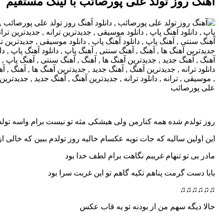
آهنگ روز تولد علی پورصائب با لینک مستقیم
روز تولدم شده همه کنارمن ولی هیشکی مثه تو نیست برام واسه تولد
این اولین سالیه که جات تویه عکسام خالیه روز تولدم ببین که خالی ا
مادر بی تو تنهام غریبم نگاهت برام لطف خدا بود
بابا دست گرمت پناهم تکیه گاهم تو این غربت سرا بود
♫♫♫♫♫♫
حالا دیگه سهم من از بودنه تو یه قاب عکس