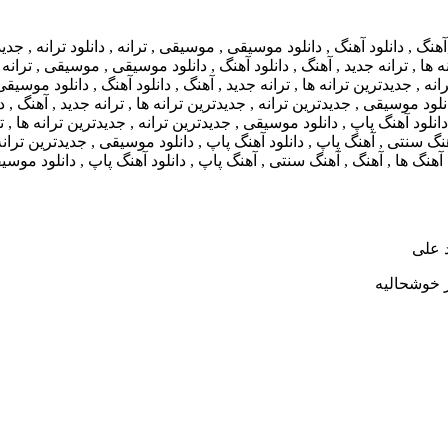
 علی
ز خوشحالیه