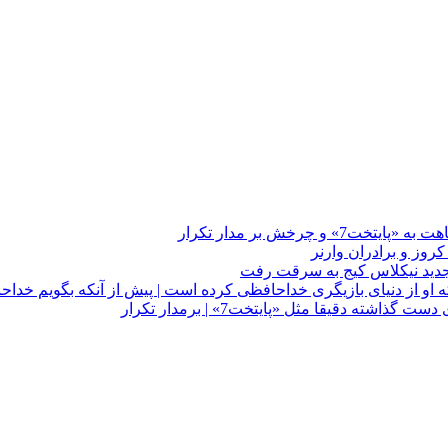
چرخش بر مدار تکرار
 او از دنیای بازیگری خداحافظی کرده است | پیش از آنکه بگویم خداح
دقیقا مثل «پایتخت7» | برمدار تکرار